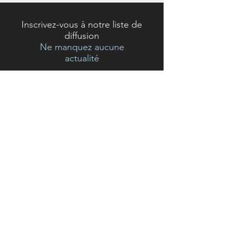
Inscrivez-vous à notre liste de
diffusion
Ne manquez aucune
actualité
S`abonner maintenant