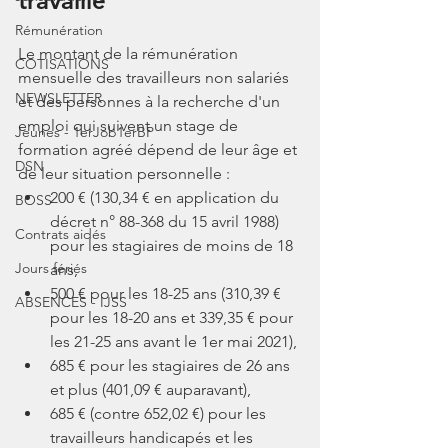
travaillé
Rémunération
Le montant de la rémunération 
COTISATIONS
mensuelle des travailleurs non salariés 
NEWSLETTER
et des personnes à la recherche d'un 
emploi qui suivent un stage de 
Jeunes - 1erJob1erBP
formation agréé dépend de leur âge et 
DSN
de leur situation personnelle :
200 € (130,34 € en application du 
BOSS
décret n° 88-368 du 15 avril 1988) 
Contrats aidés
pour les stagiaires de moins de 18 
Jours fériés
ans,
500 € pour les 18-25 ans (310,39 € 
ABSENCES - IJSS
pour les 18-20 ans et 339,35 € pour 
les 21-25 ans avant le 1er mai 2021),
685 € pour les stagiaires de 26 ans 
et plus (401,09 € auparavant),
685 € (contre 652,02 €) pour les 
travailleurs handicapés et les 