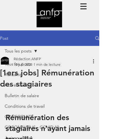
Post
Tous les posts
Rédaction ANFP
Tous les posts
13 juil. 2021
1 min de lecture
[1ers jobs] Rémunération
Actualité
des stagiaires
Accréditation
Bulletin de salaire
Conditions de travail
Rémunération des 
CONFORMITE
stagiaires n'ayant jamais 
CORONAVIRUS - COVID 19
Jurisprudence