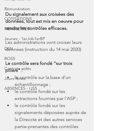
Rémunération
Du signalement aux croisées des 
COTISATIONS
données, tout est mis en oeuvre pour 
rendre les contrôles efficaces.
NEWSLETTER
Jeunes - 1erJob1erBP
Les administrations vont croiser leurs 
DSN
données (instruction du 14 mai 2020).
BOSS
Le contrôle sera fondé "sur trois 
Contrats aidés
piliers" :
le contrôle sur la base d’un 
Jours fériés
échantillonnage ;
ABSENCES - IJSS
le contrôle fondé sur les 
extractions fournies par l’ASP ;
le contrôle fondé sur les 
signalements déposées auprès de 
la Direccte et des autres services 
partie-prenantes des contrôles 