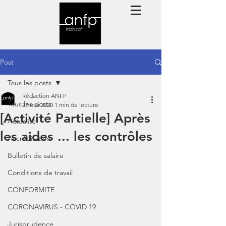
Post
Tous les posts
Rédaction ANFP
Tous les posts
27 mai 2020
1 min de lecture
[Activité Partielle] Après
Actualité
les aides ... les contrôles
Accréditation
Bulletin de salaire
Conditions de travail
CONFORMITE
CORONAVIRUS - COVID 19
Jurisprudence