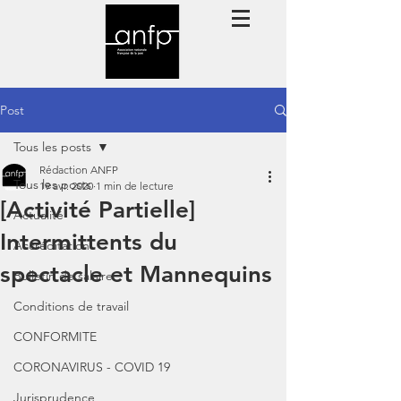
Post
Tous les posts
Rédaction ANFP
Tous les posts
19 avr. 2020
1 min de lecture
[Activité Partielle]
Actualité
Intermittents du
Accréditation
spectacle et Mannequins
Bulletin de salaire
Conditions de travail
CONFORMITE
CORONAVIRUS - COVID 19
Jurisprudence