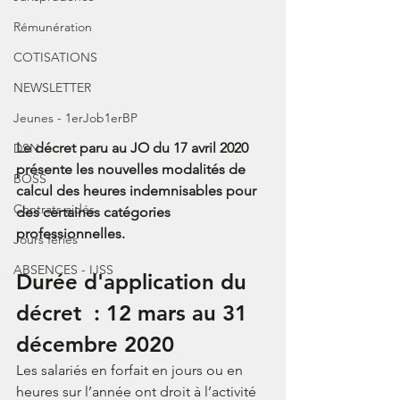
Rémunération
COTISATIONS
NEWSLETTER
Jeunes - 1erJob1erBP
Le
 décret paru au JO du 17 avril 2020 
DSN
présente les nouvelles modalités de 
BOSS
calcul des heures indemnisables pour 
Contrats aidés
des certaines catégories 
professionnelles. 
Jours fériés
ABSENCES - IJSS
Durée d'application du 
décret  : 12 mars au 31 
décembre 2020
Les salariés en forfait en jours ou en 
heures sur l’année ont droit à l’activité 