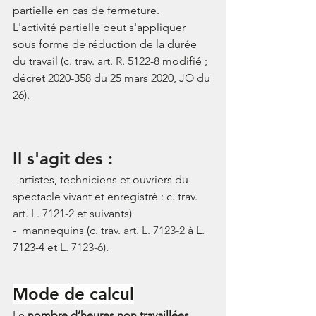
partielle en cas de fermeture. 
L'activité partielle peut s'appliquer 
sous forme de réduction de la durée 
du travail (c. trav. 
art. R. 5122-8
 modifié ; 
décret 2020-358 du 25 mars 2020, JO du 
26).
Il s'agit des : 
- 
artistes, techniciens et ouvriers du 
spectacle vivant et enregistré : c. trav. 
art. L. 7121-2 
et suivants) 
-  mannequins (c. trav. 
art. L. 7123-2
 à L. 
7123-4 et 
L. 7123-6
).
Mode de calcul
Le 
nombre d’heures non travaillées 