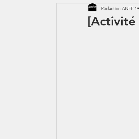
Rédaction ANFP
19
CORONAVIRUS - COVID 19
[Activité
Jeunes - 1erJob1erBP
DS