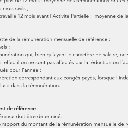
llé plus de 12 mois : 
moyenne des rémunérations brutes 
 mois civils ;
ravaillé 12 mois avant l'Activité Partielle : 
 moyenne de la 
iette de la rémunération mensuelle de référence :
els ;
unération qui, bien qu’ayant le caractère de salaire, ne 
il effectif ou ne sont pas affectés par la réduction ou l’
loués pour l’année ;
unération correspondant aux congés payés, lorsque l’ind
luse dans la rémunération.
ent de référence
férence doit être déterminé.
r le rapport du montant de la rémunération mensuelle de 