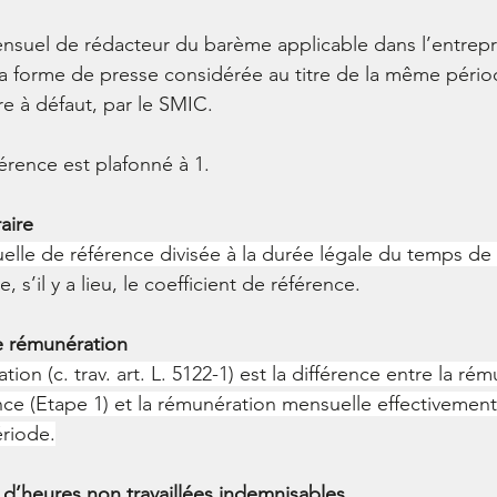
ensuel de rédacteur du barème applicable dans l’entrep
 la forme de presse considérée au titre de la même pério
re à défaut, par le SMIC.
érence est plafonné à 1.
aire
le de référence divisée à la durée légale du temps de t
, s’il y a lieu, le coefficient de référence.
e rémunération 
ion (c. trav. 
art. L. 5122-1
) est la différence entre la ré
ce (Etape 1) et la rémunération mensuelle effectivement
riode.
d’heures non travaillées indemnisables 