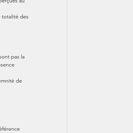
perçues au 
totalité des 
sont pas la 
absence 
emnité de 
référence 