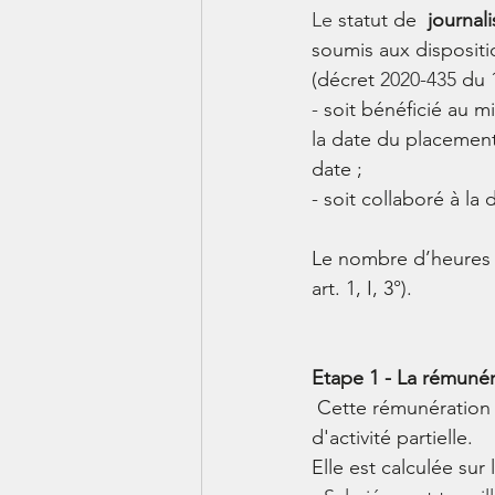
Le
 statut de  
journal
soumis aux dispositio
(décret 
2020-435
du 1
- 
soit bénéficié au m
la date du placement
date ;
- 
soit collaboré à la 
Le nombre d’heures 
art. 1, I, 3°).
Etape 1 - La rémuné
 Cette rémunération doit être déterminée pour connaitre le montant de l'indemnité 
d'activité partielle.
Elle est calculée sur 