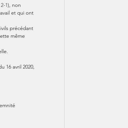
12-1
), non 
vail et qui ont 
ivils précédant 
 cette même 
lle.
du 16 avril 2020, 