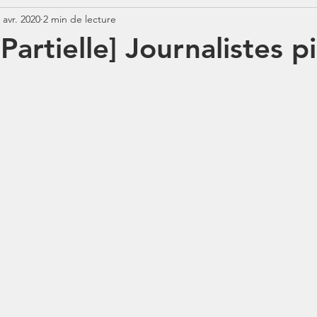
 avr. 2020
2 min de lecture
Jurisprudence
Rémunération
COTISATIONS
N
 Partielle] Journalistes p
N
BOSS
Contrats aidés
Jours fériés
ABSENCE