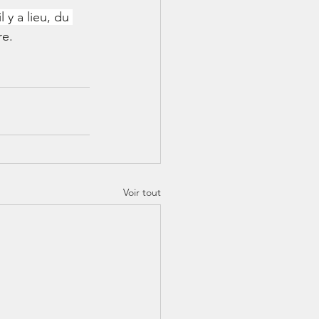
l y a lieu, du 
re.
Voir tout