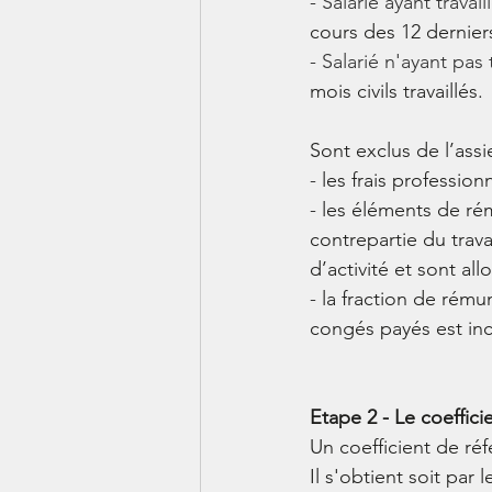
- Salarié ayant travai
cours des 12 derniers
- Salarié n'ayant pas t
mois civils travaillés.
Sont exclus de l’ass
- 
les frais professionn
- 
les éléments de rém
contrepartie du trava
d’activité et sont al
- 
la fraction de rém
congés payés est inc
Etape 2 - Le coeffici
Un coefficient de ré
Il s'obtient soit pa