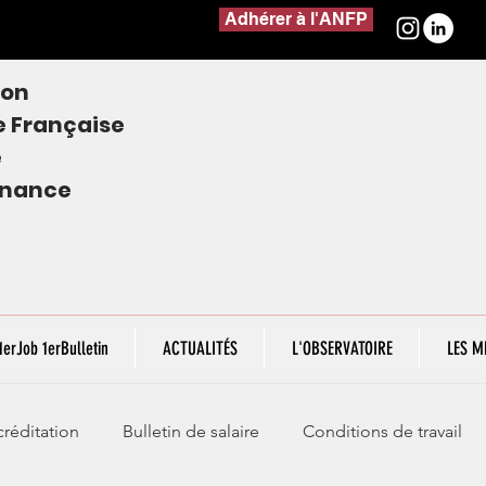
Adhérer à l'ANFP
ion
e
Française
e
finance
1erJob 1erBulletin
ACTUALITÉS
L'OBSERVATOIRE
LES M
réditation
Bulletin de salaire
Conditions de travail