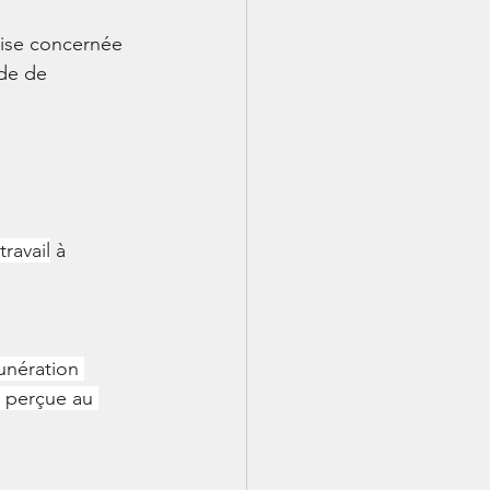
rise concernée 
de de 
ravail
 à 
munération 
 perçue au 