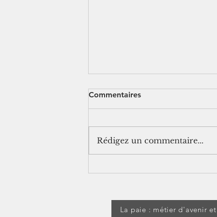
Commentaires
Rédigez un commentaire...
[jurisprudence] Séjour à
l'étranger pendant un arrêt
maladie : les IJSS peuvent
être suspendues
La paie : métier d'avenir e