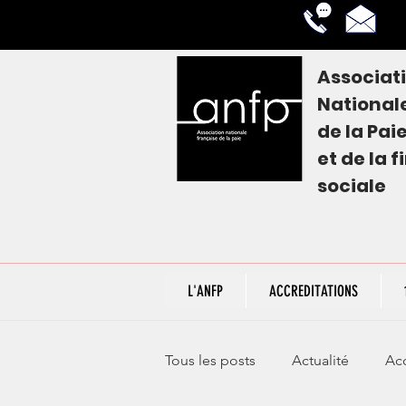
Associat
National
de la
Pai
et de la 
sociale
L'ANFP
ACCREDITATIONS
Tous les posts
Actualité
Acc