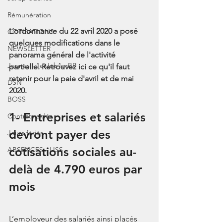
Rémunération
L’ordonnance du 22 avril 2020 a posé 
COTISATIONS
quelques modifications dans le 
NEWSLETTER
panorama général de l'activité 
Jeunes - 1erJob1erBP
partielle. Retrouvez ici ce qu'il faut 
retenir pour la paie d'avril et de mai 
DSN
2020.
BOSS
1- Entreprises et salariés 
Contrats aidés
devront payer des 
Jours fériés
cotisations sociales au-
ABSENCES - IJSS
delà de 4.790 euros par 
mois
L’employeur des salariés ainsi placés 