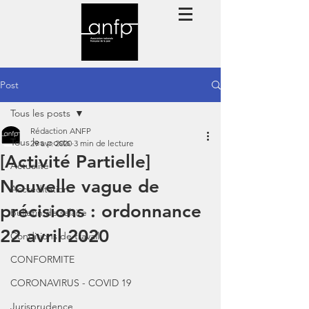
Post
Tous les posts
Rédaction ANFP
Tous les posts
29 avr. 2020
3 min de lecture
[Activité Partielle]
Actualité
Nouvelle vague de
Accréditation
précisions : ordonnance
Bulletin de salaire
22 avril 2020
Conditions de travail
CONFORMITE
CORONAVIRUS - COVID 19
Jurisprudence