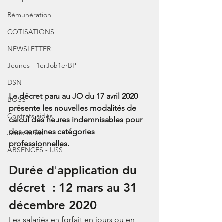
Rémunération
COTISATIONS
NEWSLETTER
Jeunes - 1erJob1erBP
DSN
Le
 décret paru au JO du 17 avril 2020 
BOSS
présente les nouvelles modalités de 
Contrats aidés
calcul des heures indemnisables pour 
des certaines catégories 
Jours fériés
professionnelles. 
ABSENCES - IJSS
Durée d'application du 
décret  : 12 mars au 31 
décembre 2020
Les salariés en forfait en jours ou en 