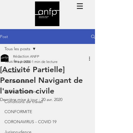
Post
Tous les posts
Rédaction ANFP
Tous les posts
19 avr. 2020
1 min de lecture
[Activité Partielle]
Actualité
Personnel Navigant de
Accréditation
l'aviation civile
Bulletin de salaire
Dernière mise à jour :
20 avr. 2020
Conditions de travail
CONFORMITE
CORONAVIRUS - COVID 19
Jurisprudence