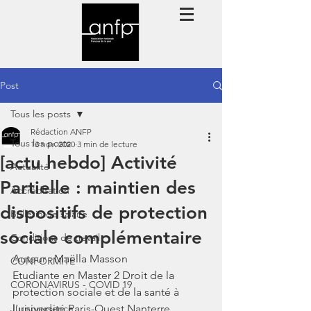
Post
Tous les posts
Rédaction ANFP
Tous les posts
13 nov. 2020
3 min de lecture
[actu hebdo] Activité
Actualité
Partielle : maintien des
Accréditation
dispositifs de protection
Bulletin de salaire
sociale complémentaire
Conditions de travail
Auteur : Maëlla Masson
CONFORMITE
Etudiante en Master 2 Droit de la 
CORONAVIRUS - COVID 19
protection sociale et de la santé à 
Jurisprudence
l’université Paris-Ouest Nanterre