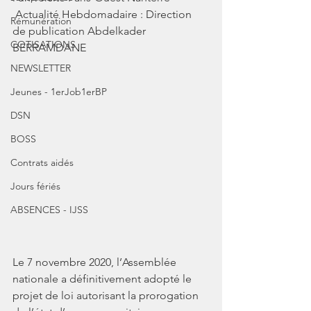
 Actualité Hebdomadaire : Direction 
Rémunération
de publication Abdelkader 
COTISATIONS
BERRAMDANE
NEWSLETTER
Jeunes - 1erJob1erBP
DSN
BOSS
Contrats aidés
Jours fériés
ABSENCES - IJSS
Le 7 novembre 2020, l’Assemblée 
nationale a définitivement adopté le 
projet de loi autorisant la prorogation 