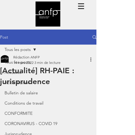
Post
Tous les posts
Rédaction ANFP
Tous les posts
14 mars 2022
3 min de lecture
[Actualité] RH-PAIE :
Actualité
jurisprudence
Accréditation
Bulletin de salaire
Conditions de travail
CONFORMITE
CORONAVIRUS - COVID 19
Jurisprudence