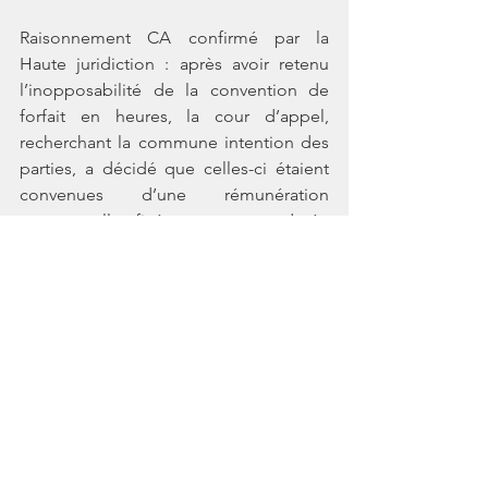
Raisonnement CA confirmé par la 
Haute juridiction : après avoir retenu 
l’inopposabilité de la convention de 
forfait en heures, la cour d’appel, 
recherchant la commune intention des 
parties, a décidé que celles-ci étaient 
convenues d’une rémunération 
contractuelle fixée pour une durée 
hebdomadaire de 38 heures 30 et 
constaté que cette rémunération de 
base avait été payée par l’employeur. 
Solution :   CA a déduit à bon droit que 
les salariés ne pouvaient prétendre 
qu’au paiement des majorations 
applicables aux heures 
supplémentaires effectuées au-delà de 
la durée légale du travail. 