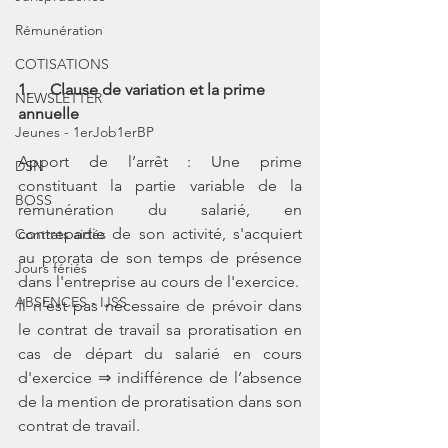
Rémunération
COTISATIONS
1.     Clause de variation et la prime 
NEWSLETTER
annuelle
Jeunes - 1erJob1erBP
Apport de l’arrêt : Une prime 
DSN
constituant la partie variable de la 
BOSS
rémunération du salarié, en 
contrepartie de son activité, s'acquiert 
Contrats aidés
au prorata de son temps de présence 
Jours fériés
dans l'entreprise au cours de l'exercice. 
ABSENCES - IJSS
Il n'est pas nécessaire de prévoir dans 
le contrat de travail sa proratisation en 
cas de départ du salarié en cours 
d'exercice ⇒ indifférence de l’absence 
de la mention de proratisation dans son 
contrat de travail.