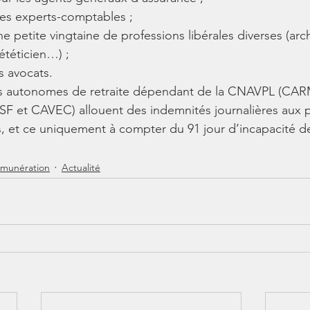
es experts-comptables ; 
e petite vingtaine de professions libérales diverses (arch
téticien…) ; 
s avocats.
es autonomes de retraite dépendant de la CNAVPL (CAR
t CAVEC) allouent des indemnités journalières aux p
, et ce uniquement à compter du 91 jour d’incapacité de 
munération
Actualité