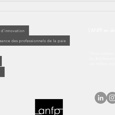
Lundi 14 juillet : jour férié
[BOS
ou travaillé ? Découvrez vos
d’ap
droits !
modi
d’ex
L'ANFP en dir
t d'innovation
ssance des professionnels de la paie
Nous sommes s
les #profession
ses métiers au
: