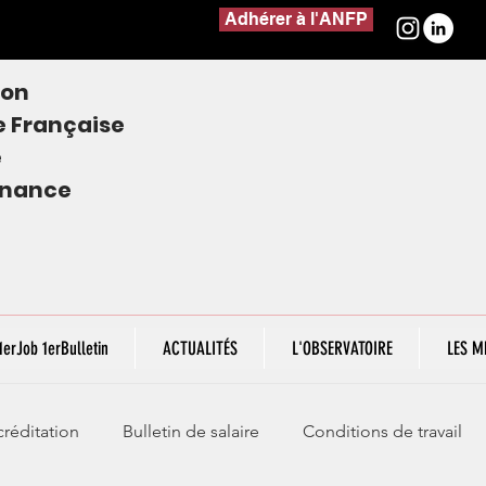
Adhérer à l'ANFP
ion
e
Française
e
finance
1erJob 1erBulletin
ACTUALITÉS
L'OBSERVATOIRE
LES M
réditation
Bulletin de salaire
Conditions de travail