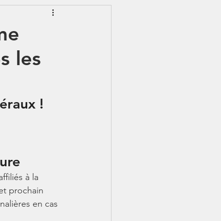
EWSLETTER
ème
s les
S - IJSS
éraux !
sure
filiés à la 
et prochain 
nalières en cas 