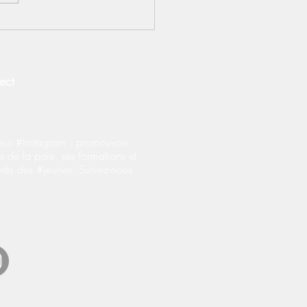
S] Contrats
prentissage : le BOSS
fie les règles
onérations salariales
ect
ur #Instagram : promouvoir
s de la paie, ses formations et
près des #jeunes. Suivez-nous