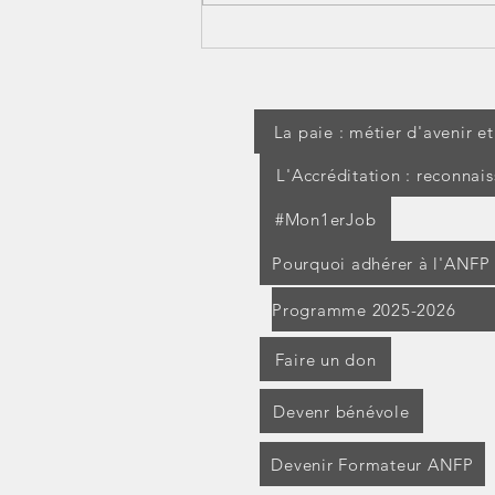
[jurisprudence] Séjour à
l'étranger pendant un arrêt
maladie : les IJSS peuvent
être suspendues
La paie : métier d'avenir e
L'Accréditation : reconnai
#Mon1erJob
Pourquoi adhérer à l'ANFP
Programme 2025-2026
Faire un don
Devenr bénévole
Devenir Formateur ANFP