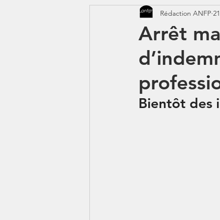
Rédaction ANFP
21
CORONAVIRUS - COVID 19
Arrêt ma
d’indemn
Jeunes - 1erJob1erBP
DS
professio
Bientôt des i