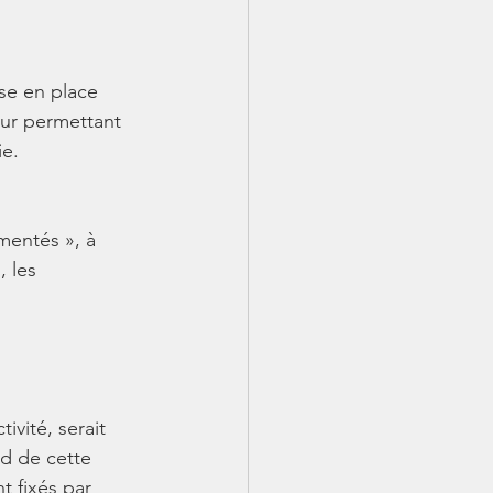
se en place 
eur permettant 
e. 
mentés », à 
 les 
ivité, serait 
nd de cette 
t fixés par 