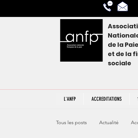
Associat
National
de la
Pai
et de la 
sociale
L'ANFP
ACCREDITATIONS
Tous les posts
Actualité
Acc