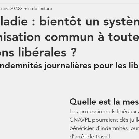
 nov. 2020
2 min de lecture
Jurisprudence
Rémunération
COTISATIONS
N
ladie : bientôt un syst
isation commun à toute
N
BOSS
Contrats aidés
Jours fériés
ABSENCE
ns libérales ?
ndemnités journalières pour les lib
Quelle est la me
Les professionnels libéraux af
CNAVPL pourraient dès juill
bénéficier d’indemnités jour
d’arrêt de travail.