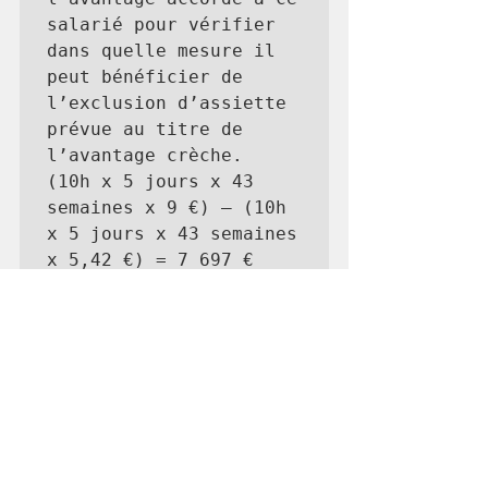
salarié pour vérifier 
dans quelle mesure il 
peut bénéficier de 
l’exclusion d’assiette 
prévue au titre de 
l’avantage crèche.

(10h x 5 jours x 43 
semaines x 9 €) – (10h 
x 5 jours x 43 semaines 
x 5,42 €) = 7 697 € 
d’avantage en nature

Le montant de 
l’avantage 
individualisé annuel 
accordé au salarié pour 
l’occupation d’une 
place en crèche s’élève 
à 7 697. Ce montant est 