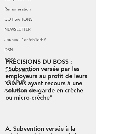
Rémunération
COTISATIONS
NEWSLETTER
Jeunes - 1erJob1erBP
DSN
BOSS
PRECISIONS DU BOSS : 
"Subvention versée par les 
Contrats aidés
employeurs au profit de leurs 
Jours fériés
salariés ayant recours à une 
solution de garde en crèche 
ABSENCES - IJSS
ou micro-crèche"
A. Subvention versée à la 