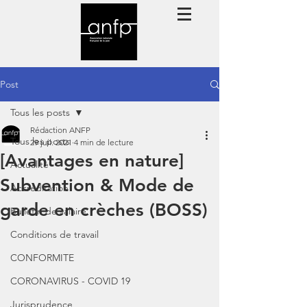
Post
Tous les posts
Rédaction ANFP
Tous les posts
29 juil. 2021
4 min de lecture
[Avantages en nature]
Actualité
Subvention & Mode de
Accréditation
garde en crèches (BOSS)
Bulletin de salaire
Conditions de travail
CONFORMITE
CORONAVIRUS - COVID 19
Jurisprudence