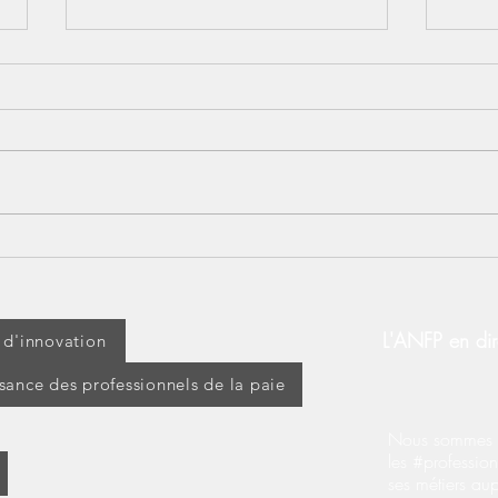
Lundi 14 juillet : jour férié
[BOS
ou travaillé ? Découvrez vos
d’ap
droits !
modi
d’ex
L'ANFP en dir
t d'innovation
ssance des professionnels de la paie
Nous sommes s
les #profession
ses métiers au