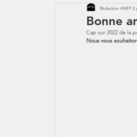
Rédaction ANFP
2 
CORONAVIRUS - COVID 19
Bonne a
Cap sur 2022 de la p
Jeunes - 1erJob1erBP
DS
Nous vous souhaiton