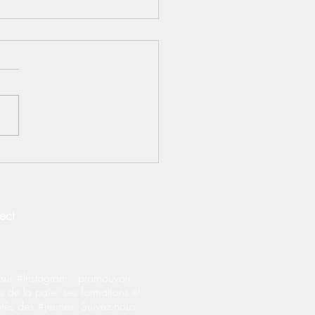
S] Contrats
prentissage : le BOSS
fie les règles
onérations salariales
ect
ur #Instagram : promouvoir
s de la paie, ses formations et
près des #jeunes. Suivez-nous