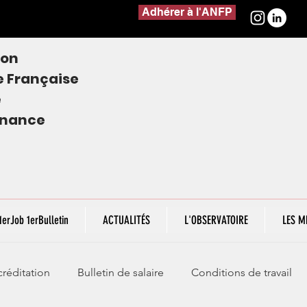
Adhérer à l'ANFP
ion
e
Française
e
finance
1erJob 1erBulletin
ACTUALITÉS
L'OBSERVATOIRE
LES M
réditation
Bulletin de salaire
Conditions de travail