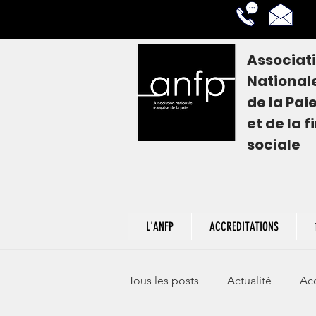
Associat
National
de la
Pai
et de la 
sociale
L'ANFP
ACCREDITATIONS
Tous les posts
Actualité
Acc