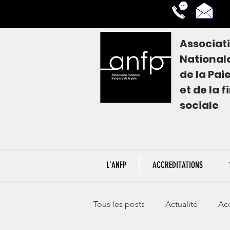
Associat
National
de la
Pai
et de la 
sociale
L'ANFP
ACCREDITATIONS
Tous les posts
Actualité
Acc