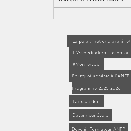
[jurisprudence] Séjour à
l'étranger pendant un arrêt
maladie : les IJSS peuvent
être suspendues
La paie : métier d'avenir e
L'Accréditation : reconnai
#Mon1erJob
Pourquoi adhérer à l'ANFP
Programme 2025-2026
Faire un don
Devenr bénévole
Devenir Formateur ANFP