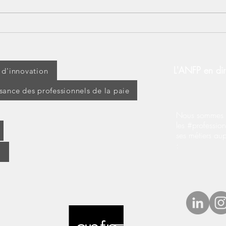
Lundi 14 juillet : jour férié
[BOS
ou travaillé ? Découvrez vos
d’ap
droits !
modi
d’ex
L'ANFP en dir
t d'innovation
ssance des professionnels de la paie
Nous sommes s
les #profession
ses métiers au
: