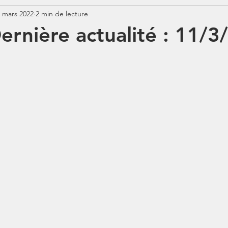
 mars 2022
2 min de lecture
Jurisprudence
Rémunération
COTISATIONS
N
ernière actualité : 11/
N
BOSS
Contrats aidés
Jours fériés
ABSENCE