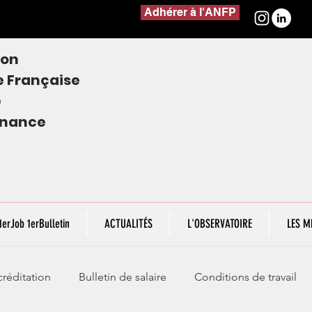
Adhérer à l'ANFP
ion
e
Française
e
finance
1erJob 1erBulletin
ACTUALITÉS
L'OBSERVATOIRE
LES M
réditation
Bulletin de salaire
Conditions de travail