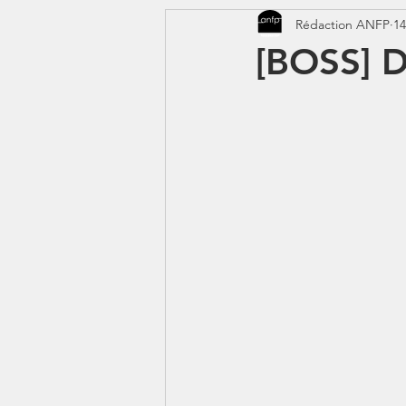
Rédaction ANFP
14
CORONAVIRUS - COVID 19
[BOSS] D
Jeunes - 1erJob1erBP
DS