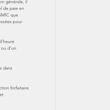
on générale, il 
el de paie en 
 SMIC que 
essées pour 
 d’heure 
l ou d’un 
le dans 
ion forfaitaire 
et 