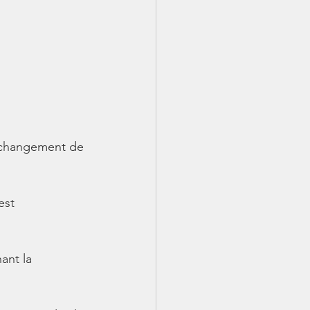
au changement de 
est 
ant la 