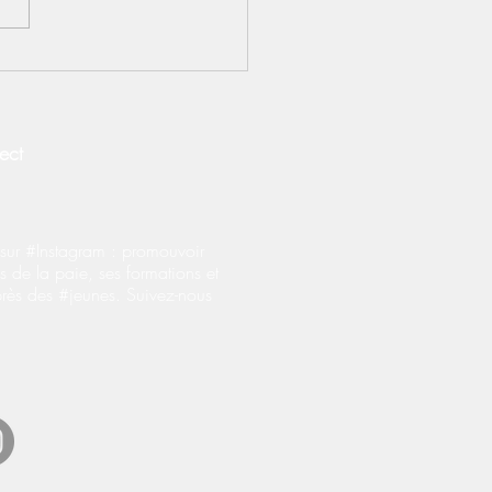
S] Contrats
prentissage : le BOSS
fie les règles
onérations salariales
ect
ur #Instagram : promouvoir
s de la paie, ses formations et
près des #jeunes. Suivez-nous