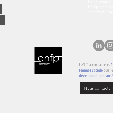
Nous sommes s
les #profession
ses métiers au
:
L'ANFP accompagne les
P
Finance sociale
pour le
développer leur carriè
Nous contacter