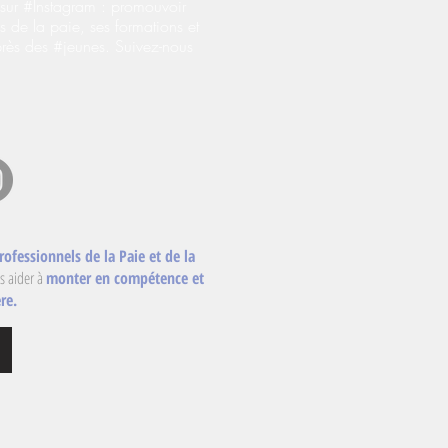
ur #Instagram : promouvoir
s de la paie, ses formations et
près des #jeunes. Suivez-nous
rofessionnels de la Paie et de la
s aider à
monter en compétence et
re.