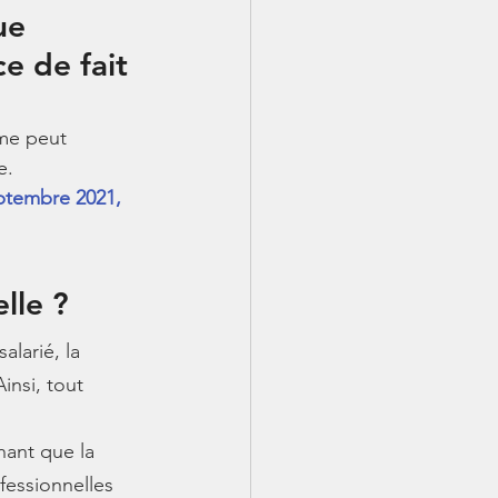
ue 
e de fait 
ime peut 
e.
ptembre 2021, 
lle ?
larié, la 
insi, tout 
ant que la 
fessionnelles 