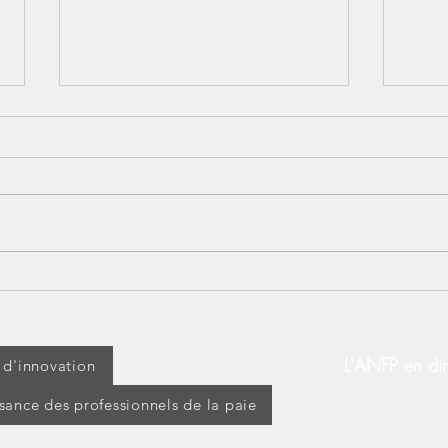
Lundi 14 juillet : jour férié
[BOS
ou travaillé ? Découvrez vos
d’ap
droits !
modi
d’ex
L'ANFP en dir
t d'innovation
ssance des professionnels de la paie