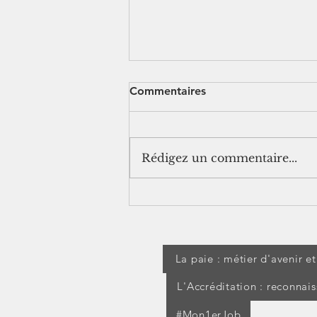
Commentaires
Rédigez un commentaire...
[jurisprudence] Séjour à
l'étranger pendant un arrêt
maladie : les IJSS peuvent
être suspendues
La paie : métier d'avenir e
L'Accréditation : reconnai
#Mon1erJob