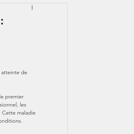
EWSLETTER
:
S - IJSS
atteinte de 
le premier 
ionnel, les 
. Cette maladie 
onditions. 