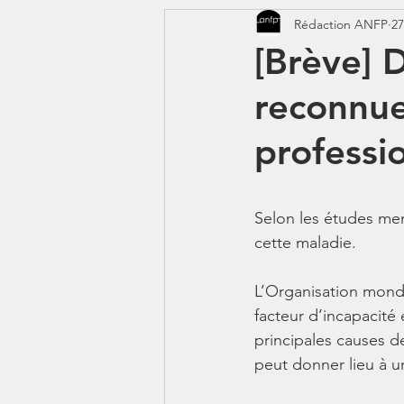
Rédaction ANFP
27
CORONAVIRUS - COVID 19
[Brève] D
reconnu
Jeunes - 1erJob1erBP
DS
professi
Selon les études men
cette maladie. 
L’Organisation mondi
facteur d’incapacité 
principales causes d
peut donner lieu à un