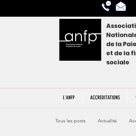
Associat
National
de la
Pai
et de la 
sociale
L'ANFP
ACCREDITATIONS
Tous les posts
Actualité
Acc