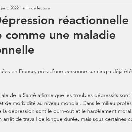
 janv. 2022
1 min de lecture
Jurisprudence
Rémunération
COTISATIONS
N
épression réactionnelle 
e comme une maladie
N
BOSS
Contrats aidés
Jours fériés
ABSENCE
onnelle
ées en France, près d’une personne sur cinq a déjà été 
ale de la Santé affirme que les troubles dépressifs sont 
et de morbidité au niveau mondial. Dans le milieu profess
e la dépression sont le burn-out et le harcèlement moral
 arrêt de travail de longue durée, mais sous certaines c