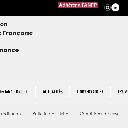
Adhérer à l'ANFP
ion
e
Française
e
finance
1erJob 1erBulletin
ACTUALITÉS
L'OBSERVATOIRE
LES M
réditation
Bulletin de salaire
Conditions de travail