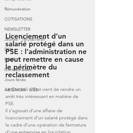
Rémunération
COTISATIONS
NEWSLETTER
Licenciement d’un 
Jeunes - 1erJob1erBP
salarié protégé dans un 
DSN
PSE : l’administration ne 
peut remettre en cause 
BOSS
le périmètre du 
Contrats aidés
reclassement
Jours fériés
Le Conseil d’Etat vient de rendre un 
ABSENCES - IJSS
arrêt très intéressant en matière de 
PSE. 
Il s’agissait d’une affaire de 
licenciement d’un salarié protégé dans 
le cadre d’une opération de fermeture 
d’une entreprise en liquidation 