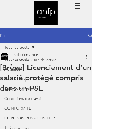
Post
Tous les posts
Rédaction ANFP
Tous les posts
6 sept. 2021
2 min de lecture
[Brève] Licenciement d’un
Actualité
salarié protégé compris
Accréditation
dans un PSE
Bulletin de salaire
Conditions de travail
CONFORMITE
CORONAVIRUS - COVID 19
Jurisprudence