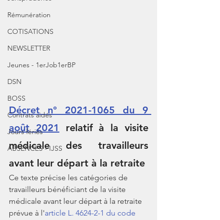
Rémunération
COTISATIONS
NEWSLETTER
Jeunes - 1erJob1erBP
DSN
BOSS
Décret n° 2021-1065 du 9 
Contrats aidés
août 2021
 relatif à la visite 
Jours fériés
médicale des travailleurs 
ABSENCES - IJSS
avant leur départ à la retraite 
Ce texte précise les catégories de 
travailleurs bénéficiant de la visite 
médicale avant leur départ à la retraite 
prévue à l'
article L. 4624-2-1 du code 