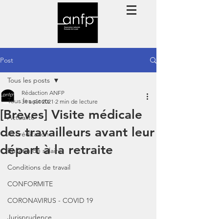
Post
Tous les posts
Rédaction ANFP
Tous les posts
31 août 2021
2 min de lecture
[Brèves] Visite médicale
Actualité
des travailleurs avant leur
Accréditation
départ à la retraite
Bulletin de salaire
Conditions de travail
CONFORMITE
CORONAVIRUS - COVID 19
Jurisprudence