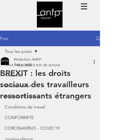
Post
Tous les posts
Rédaction ANFP
Tous les posts
1 déc. 2020
5 min de lecture
BREXIT : les droits
Actualité
sociaux des travailleurs
Accréditation
ressortissants étrangers
Bulletin de salaire
Conditions de travail
CONFORMITE
CORONAVIRUS - COVID 19
Jurisprudence