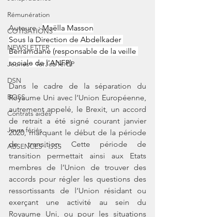
Rémunération
Auteure : 
Maëlla Masson
COTISATIONS
Sous la Direction de Abdelkader 
NEWSLETTER
Berramdane (responsable de la veille 
sociale de l'ANFP)
Jeunes - 1erJob1erBP
DSN
Dans le cadre de la séparation du 
BOSS
Royaume Uni avec l’Union Européenne, 
autrement appelé, le Brexit, un accord 
Contrats aidés
de retrait a été signé courant janvier 
Jours fériés
2020, marquant le début de la période 
de transition. Cette période de 
ABSENCES - IJSS
transition permettait ainsi aux Etats 
membres de l’Union de trouver des 
accords pour régler les questions des 
ressortissants de l’Union résidant ou 
exerçant une activité au sein du 
Royaume Uni, ou pour les situations 