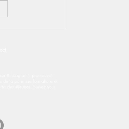
EMNITE INFLATION :
riés du secteur privé
ect
ur #Instagram : promouvoir
s de la paie, ses formations et
près des #jeunes. Suivez-nous