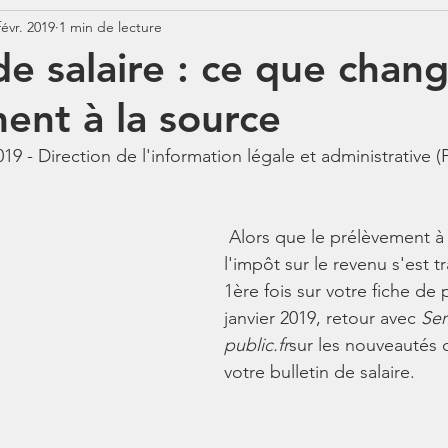
févr. 2019
1 min de lecture
Jurisprudence
Rémunération
COTISATIONS
N
de salaire : ce que chang
ent à la source
N
BOSS
Contrats aidés
Jours fériés
ABSENCE
2019 - Direction de l'information légale et administrative (
 Alors que le prélèvement à la source de 
l'impôt sur le revenu s'est tr
1ère fois sur votre fiche de 
janvier 2019, retour avec 
Ser
public.fr
sur les nouveautés 
votre bulletin de salaire. 