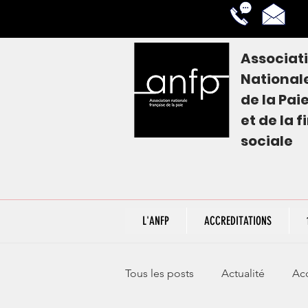
Associat
National
de la
Pai
et de la 
sociale
L'ANFP
ACCREDITATIONS
Tous les posts
Actualité
Acc