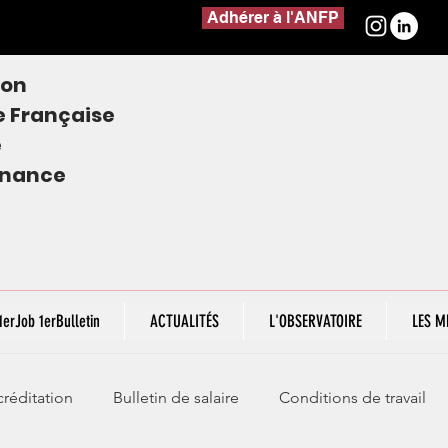
Adhérer à l'ANFP
ion
e
Française
e
finance
1erJob 1erBulletin
ACTUALITÉS
L'OBSERVATOIRE
LES M
réditation
Bulletin de salaire
Conditions de travail