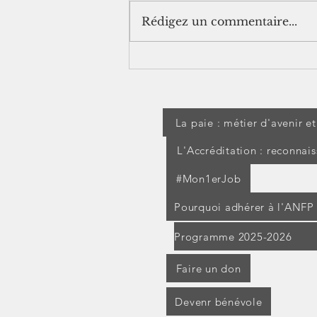
Rédigez un commentaire...
Indemnité Inflation : le
décret d'application est
publié
La paie : métier d'avenir e
L'Accréditation : reconnai
#Mon1erJob
Pourquoi adhérer à l'ANFP
Programme 2025-2026
Faire un don
Devenr bénévole