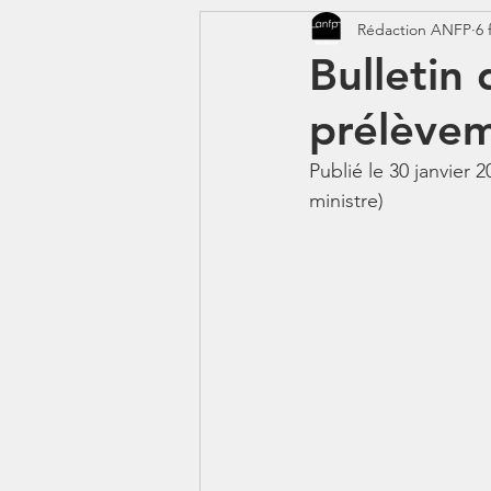
Rédaction ANFP
6 
CORONAVIRUS - COVID 19
Bulletin 
prélèvem
Jeunes - 1erJob1erBP
DS
Publié le 30 janvier 
ministre) 