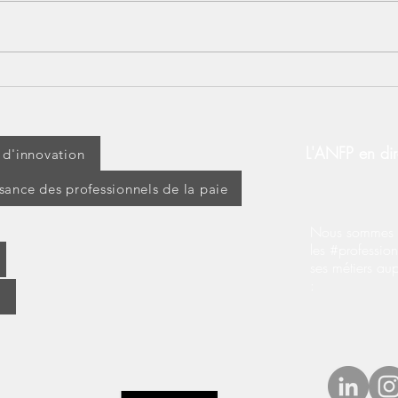
[Table Ronde] Lanceurs
IND
d’alerte au cœur des
sala
organisations RH et PAIE :
quels défis ?
L'ANFP en dir
t d'innovation
ssance des professionnels de la paie
Nous sommes s
les #profession
ses métiers au
: