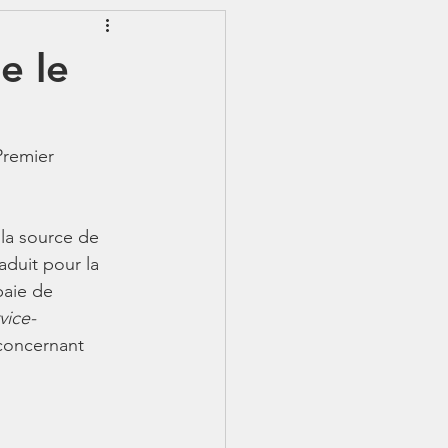
EWSLETTER
e le
S - IJSS
Premier 
aduit pour la 
paie de 
vice-
concernant 