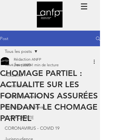
Post
Tous les posts
Rédaction ANFP
Tous les posts
2 avr. 2020
1 min de lecture
CHOMAGE PARTIEL :
Actualité
ACTUALITE SUR LES
Accréditation
FORMATIONS ASSURÉES
Bulletin de salaire
PENDANT LE CHOMAGE
Conditions de travail
PARTIEL
CONFORMITE
CORONAVIRUS - COVID 19
Jurisprudence