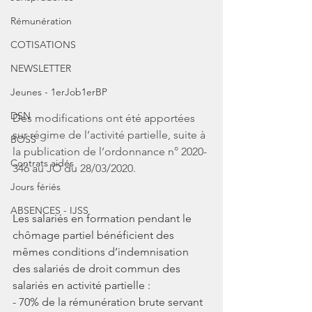
Rémunération
COTISATIONS
NEWSLETTER
Jeunes - 1erJob1erBP
DSN
Des modifications ont été apportées 
sur régime de l’activité partielle, suite à 
BOSS
la publication de l’ordonnance n° 2020-
Contrats aidés
346 au JO du 28/03/2020.
Jours fériés
ABSENCES - IJSS
Les salariés en formation pendant le 
chômage partiel bénéficient des 
mêmes conditions d’indemnisation 
des salariés de droit commun des 
salariés en activité partielle : 
- 70% de la rémunération brute servant 