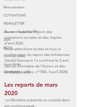
Rémunération
COTISATIONS
NEWSLETTER
Aucune surprise : report des 
Jeunes - 1erJob1erBP
cotisations sociales et des impôts 
DSN
d’avril 2020.
BOSS
Nous attendions toutes et tous la 
confirmation du report des échéances, 
Contrats aidés
Gérald Darmanin l’a confirmé le 3 avril 
Jours fériés
dernier (ministère de l’Action et des 
Comptes publics, n°1006, 3 avril 2020).
ABSENCES - IJSS
Les reports de mars 
2020
Le Ministère présente un constat dans 
son communiqué : 