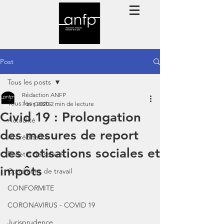
Post
Tous les posts
Rédaction ANFP
Tous les posts
7 avr. 2020
2 min de lecture
Civid 19 : Prolongation
Actualité
des mesures de report
Accréditation
des cotisations sociales et
Bulletin de salaire
impôts
Conditions de travail
CONFORMITE
CORONAVIRUS - COVID 19
Jurisprudence