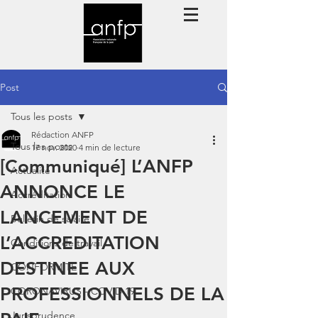
Post
Tous les posts
Rédaction ANFP
Tous les posts
17 nov. 2020
4 min de lecture
[Communiqué] L’ANFP
Actualité
ANNONCE LE
Accréditation
LANCEMENT DE
Bulletin de salaire
L’ACCREDITATION
Conditions de travail
DESTINEE AUX
CONFORMITE
PROFESSIONNELS DE LA
CORONAVIRUS - COVID 19
Jurisprudence