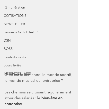
Rémunération
COTISATIONS
NEWSLETTER
Jeunes - 1erJob1erBP
DSN
BOSS
Contrats aidés
Jours fériés
ABSENCES - IJSS
Quel est le lien entre  le monde sportif, 
le monde musical et l’entreprise ? 
Les chemins se croisent régulièrement 
atour des salariés : le 
bien-être en 
entreprise
.