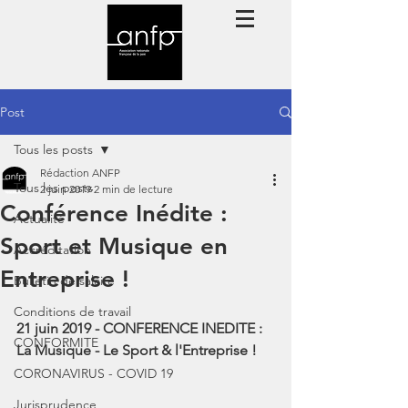
Post
Tous les posts
Rédaction ANFP
Tous les posts
2 juin 2019
2 min de lecture
Conférence Inédite :
Actualité
Sport et Musique en
Accréditation
Entreprise !
Bulletin de salaire
Conditions de travail
21 juin 2019 - CONFERENCE INEDITE : 
CONFORMITE
La Musique - Le Sport & l'Entreprise !
CORONAVIRUS - COVID 19
Jurisprudence