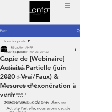
Post
Tous les posts
Rédaction ANFP
Tous les posts
17 juin 2020
1 min de lecture
Copie de [Webinaire]
Actualité
Activité Partielle (juin
Accréditation
2020 : Vrai/Faux) &
Bulletin de salaire
Mesures d'exonération à
Conditions de travail
venir ...
CONFORMITE
Avant la parution du Livre Blanc sur 
CORONAVIRUS - COVID 19
l'Activité Partielle, nous avons décidé 
Jurisprudence