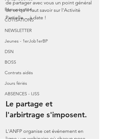
de partager avec vous un point général 
Rémunération
de ce qu'il faut savoir sur l'Activité 
Partielle ... à date ! 
COTISATIONS
NEWSLETTER
Jeunes - 1erJob1erBP
DSN
BOSS
Contrats aidés
Jours fériés
ABSENCES - IJSS
Le partage et 
l'arbirtrage s'imposent.
L'ANFP organise cet événement en 
ligne : un webinaire où chacun pose 