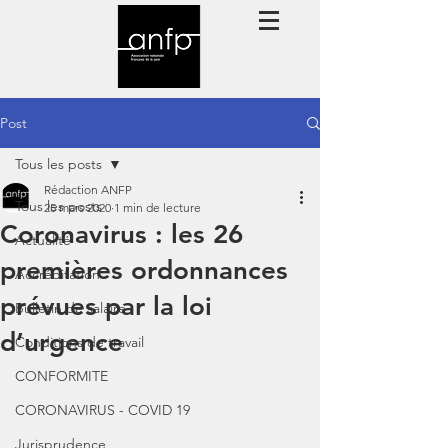
Post
Tous les posts
Rédaction ANFP
Tous les posts
25 mars 2020
1 min de lecture
Coronavirus : les 26
Actualité
premières ordonnances
Accréditation
prévues par la loi
Bulletin de salaire
d’urgence
Conditions de travail
CONFORMITE
CORONAVIRUS - COVID 19
Jurisprudence