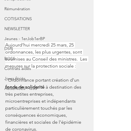
Rémunération
COTISATIONS
NEWSLETTER
Jeunes - 1erJob1erBP
Aujourd’hui mercredi 25 mars, 25 
DSN
ordonnances, les plus urgentes, sont 
BOSS
soumises au Conseil des ministres.  Les 
mesures sur la protection sociale :
Contrats aidés
Jours fériés
- Ordonnance portant création d’un 
fonds de solidarité
 à destination des 
ABSENCES - IJSS
très petites entreprises, 
microentreprises et indépendants 
particulièrement touchés par les 
conséquences économiques, 
financières et sociales de l’épidémie 
de coronavirus. 