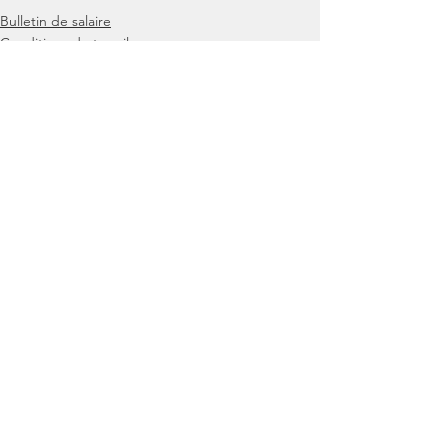
Bulletin de salaire
Conditions de travail
Actualité
Voir tout
Posts similaires