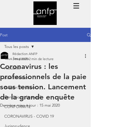
Post
Tous les posts
Rédaction ANFP
Tous les posts
3 mai 2020
2 min de lecture
Coronavirus : les
Actualité
professionnels de la paie
Accréditation
sous tension. Lancement
Bulletin de salaire
de la grande enquête
Conditions de travail
Dernière mise à jour :
15 mai 2020
CONFORMITE
CORONAVIRUS - COVID 19
Jurisprudence