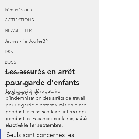
Rémunération
COTISATIONS
NEWSLETTER
Jeunes - 1erJob1erBP
DSN
BOSS
Les assurés en arrêt 
Contrats aidés
pour garde d’enfants
Jours fériés
Le dispositif dérogatoire 
ABSENCES - IJSS
d’indemnisation des arrêts de travail 
pour « garde d’enfant » mis en place 
pendant la crise sanitaire, interrompu 
pendant les vacances scolaires, 
a été 
réactivé le 1er septembre.
Seuls sont concernés les 