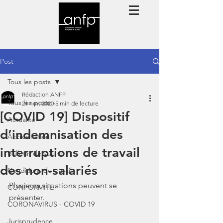
Post
Tous les posts
Rédaction ANFP
Tous les posts
21 nov. 2020
5 min de lecture
[COVID 19] Dispositif
Actualité
d’indemnisation des
Accréditation
interruptions de travail
Bulletin de salaire
des non-salariés
Conditions de travail
Plusieurs situations peuvent se 
CONFORMITE
présenter.
CORONAVIRUS - COVID 19
Jurisprudence