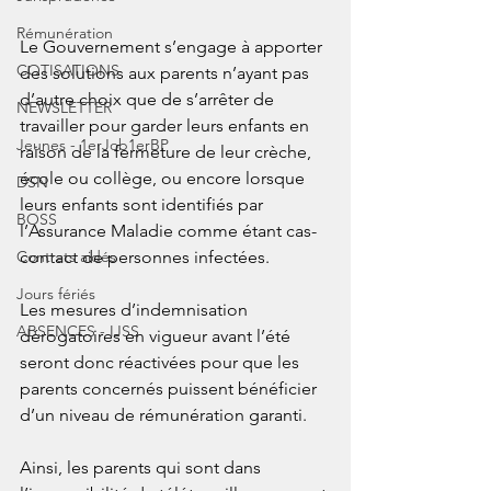
Rémunération
Le Gouvernement s’engage à apporter 
COTISATIONS
des solutions aux parents n’ayant pas 
d’autre choix que de s’arrêter de 
NEWSLETTER
travailler pour garder leurs enfants en 
Jeunes - 1erJob1erBP
raison de la fermeture de leur crèche, 
école ou collège, ou encore lorsque 
DSN
leurs enfants sont identifiés par 
BOSS
l’Assurance Maladie comme étant cas-
Contrats aidés
contact de personnes infectées.
Jours fériés
Les mesures d’indemnisation 
ABSENCES - IJSS
dérogatoires en vigueur avant l’été 
seront donc réactivées pour que les 
parents concernés puissent bénéficier 
d’un niveau de rémunération garanti.
Ainsi, les parents qui sont dans 