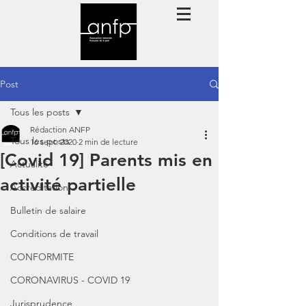
Post
Tous les posts
Rédaction ANFP
Tous les posts
16 sept. 2020
2 min de lecture
[Covid 19] Parents mis en
Actualité
activité partielle
Accréditation
Bulletin de salaire
Conditions de travail
CONFORMITE
CORONAVIRUS - COVID 19
Jurisprudence