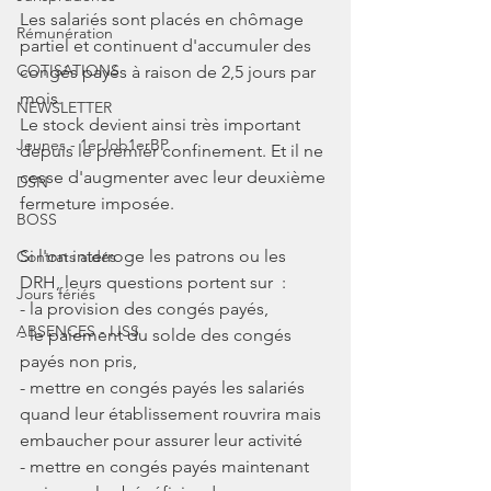
Les salariés sont placés en chômage 
Rémunération
partiel et continuent d'accumuler des 
COTISATIONS
congés payés à raison de 2,5 jours par 
mois. 
NEWSLETTER
Le stock devient ainsi très important 
Jeunes - 1erJob1erBP
depuis le premier confinement. Et il ne 
cesse d'augmenter avec leur deuxième 
DSN
fermeture imposée. 
BOSS
Si l'on interroge les patrons ou les 
Contrats aidés
DRH, leurs questions portent sur  : 
Jours fériés
- la provision des congés payés, 
ABSENCES - IJSS
- le paiement du solde des congés 
payés non pris,
- mettre en congés payés les salariés 
quand leur établissement rouvrira mais 
embaucher pour assurer leur activité
- mettre en congés payés maintenant 