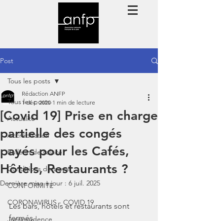
Post
Tous les posts
Rédaction ANFP
Tous les posts
1 déc. 2020
1 min de lecture
[Covid 19] Prise en charge
Actualité
partielle des congés
Accréditation
payés pour les Cafés,
Bulletin de salaire
Hôtels, Restaurants ?
Conditions de travail
Dernière mise à jour :
6 juil. 2025
CONFORMITE
CORONAVIRUS - COVID 19
Les bars, hôtels et restaurants sont 
fermés.
Jurisprudence