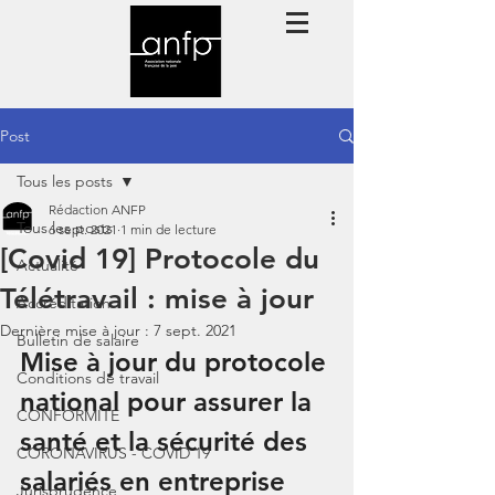
Post
Tous les posts
Rédaction ANFP
Tous les posts
6 sept. 2021
1 min de lecture
[Covid 19] Protocole du
Actualité
Télétravail : mise à jour
Accréditation
Dernière mise à jour :
7 sept. 2021
Bulletin de salaire
Mise à jour du protocole 
Conditions de travail
national pour assurer la 
CONFORMITE
santé et la sécurité des 
CORONAVIRUS - COVID 19
salariés en entreprise 
Jurisprudence