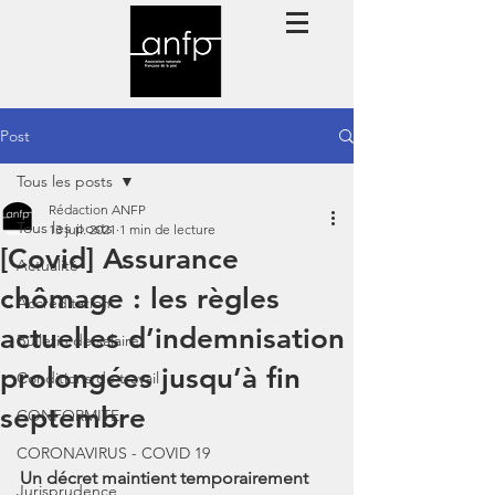
Post
Tous les posts
Rédaction ANFP
Tous les posts
13 juil. 2021
1 min de lecture
[Covid] Assurance
Actualité
chômage : les règles
Accréditation
actuelles d’indemnisation
Bulletin de salaire
prolongées jusqu’à fin
Conditions de travail
septembre
CONFORMITE
CORONAVIRUS - COVID 19
Un décret maintient temporairement 
Jurisprudence