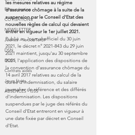
les mesures relatives au régime 
Rémunération
d'assurance chômage à la suite de la 
suspension par le Conseil d'Etat des 
COTISATIONS
nouvelles règles de calcul qui devaient 
NEWSLETTER
entrer en vigueur le 1er juillet 2021.
Publié au Journal officiel du 30 juin 
Jeunes - 1erJob1erBP
2021, le décret n° 2021-843 du 29 juin 
DSN
2021 maintient, jusqu'au 30 septembre 
BOSS
2021, l'application des dispositions de 
la convention d'assurance chômage du 
Contrats aidés
14 avril 2017 relatives au calcul de la 
Jours fériés
durée d'indemnisation, du salaire 
journalier de référence et des différés 
ABSENCES - IJSS
d'indemnisation. Les dispositions 
suspendues par le juge des référés du 
Conseil d'Etat entreront en vigueur à 
une date fixée par décret en Conseil 
d'Etat. 