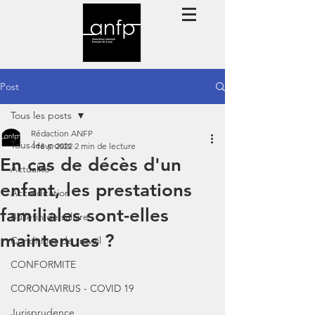
Post
Tous les posts
Rédaction ANFP
Tous les posts
4 févr. 2022
2 min de lecture
En cas de décès d'un
Actualité
enfant, les prestations
Accréditation
familiales sont-elles
Bulletin de salaire
maintenues ?
Conditions de travail
CONFORMITE
CORONAVIRUS - COVID 19
Jurisprudence