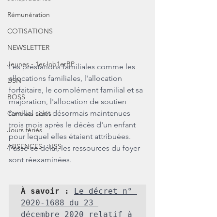
Rémunération
COTISATIONS
NEWSLETTER
Jeunes - 1erJob1erBP
Les prestations familiales comme les 
allocations familiales, l'allocation 
DSN
forfaitaire, le complément familial et sa 
BOSS
majoration, l'allocation de soutien 
familial sont désormais maintenues 
Contrats aidés
trois mois après le décès d'un enfant 
Jours fériés
pour lequel elles étaient attribuées. 
ABSENCES - IJSS
Passé ce délai, les ressources du foyer 
sont réexaminées.
À savoir : 
Le décret n° 
2020-1688 du 23 
décembre 2020
 relatif à 