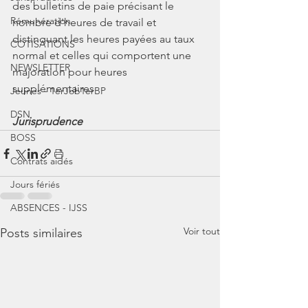
des bulletins de paie précisant le 
Rémunération
nombre d'heures de travail et 
distinguant les heures payées au taux 
COTISATIONS
normal et celles qui comportent une 
NEWSLETTER
majoration pour heures 
supplémentaires
Jeunes - 1erJob1erBP
DSN
Jurisprudence
BOSS
Contrats aidés
Jours fériés
ABSENCES - IJSS
Voir tout
Posts similaires