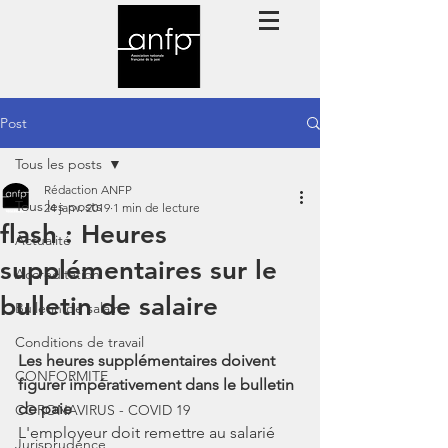
Post
Tous les posts
Rédaction ANFP
Tous les posts
24 janv. 2019
1 min de lecture
flash : Heures
Actualité
supplémentaires sur le
Accréditation
bulletin de salaire
Bulletin de salaire
Conditions de travail
Les heures supplémentaires doivent 
CONFORMITE
figurer impérativement dans le bulletin 
de paie
CORONAVIRUS - COVID 19
L'employeur doit remettre au salarié 
Jurisprudence