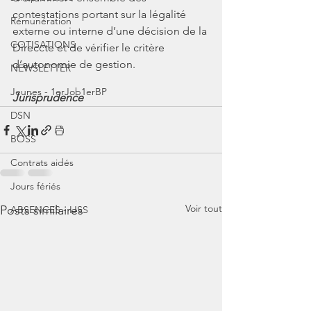
contestations portant sur la légalité 
Rémunération
externe ou interne d’une décision de la 
COTISATIONS
Direccte et de vérifier le critère 
d’autonomie de gestion.
NEWSLETTER
Jeunes - 1erJob1erBP
Jurisprudence
DSN
BOSS
Contrats aidés
Jours fériés
Voir tout
Posts similaires
ABSENCES - IJSS