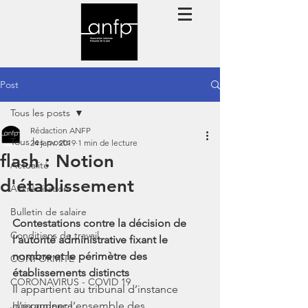
Post
Tous les posts
Rédaction ANFP
Tous les posts
24 janv. 2019
1 min de lecture
flash : Notion
Actualité
d'établissement
Accréditation
Bulletin de salaire
Contestations contre la décision de 
Conditions de travail
l’autorité administrative fixant le 
nombre et le périmètre des 
CONFORMITE
établissements distincts
CORONAVIRUS - COVID 19
Il appartient au tribunal d’instance 
Jurisprudence
d’examiner l’ensemble des 