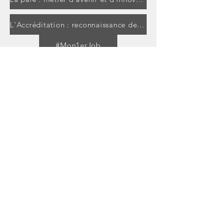
L'Accréditation : reconnaissance des professionnels de la paie
#Mon1erJob
Pourquoi adhérer à l'ANFP
Programme 2025-2026
Faire un don
Devenr bénévole
Devenir Formateur ANFP
ANFP - Association Nationale Française
de la Paie
Siège social : 8bis rue du Bel Air. 92310 Sèvres - France | Bureau :