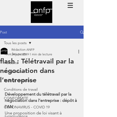
Post
Tous les posts
Rédaction ANFP
Tous les posts
24 janv. 2019
1 min de lecture
flash : Télétravail par la
Actualité
négociation dans
Accréditation
l’entreprise
Bulletin de salaire
Conditions de travail
Développement du télétravail par la 
CONFORMITE
négociation dans l’entreprise : dépôt à 
l’AN
CORONAVIRUS - COVID 19
Une proposition de loi visant à 
Jurisprudence