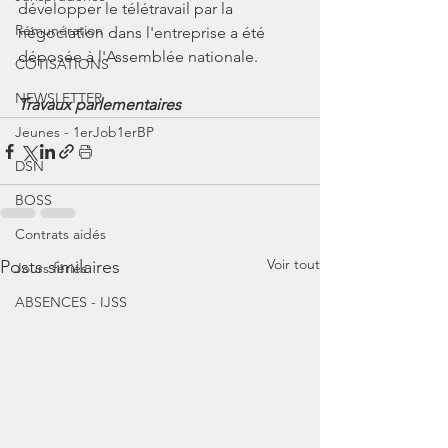
développer le télétravail par la 
Rémunération
négociation dans l'entreprise a été 
déposée à l'Assemblée nationale.
COTISATIONS
NEWSLETTER
Travaux parlementaires
Jeunes - 1erJob1erBP
DSN
BOSS
Contrats aidés
Voir tout
Posts similaires
Jours fériés
ABSENCES - IJSS