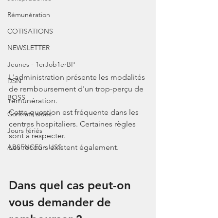
Rémunération
COTISATIONS
NEWSLETTER
Jeunes - 1erJob1erBP
L'administration présente les modalités 
DSN
de remboursement d'un trop-perçu de 
BOSS
rémunération.
Cette question est fréquente dans les 
Contrats aidés
centres hospitaliers. Certaines règles 
Jours fériés
sont à respecter.
ABSENCES - IJSS
Les recours existent également.
Dans quel cas peut-on 
vous demander de 