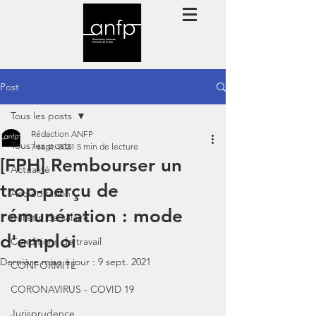
Post
Tous les posts
Rédaction ANFP
Tous les posts
7 sept. 2021
5 min de lecture
[FPH] Rembourser un
Actualité
trop-perçu de
Accréditation
rémunération : mode
Bulletin de salaire
d'emploi
Conditions de travail
Dernière mise à jour :
9 sept. 2021
CONFORMITE
CORONAVIRUS - COVID 19
Jurisprudence