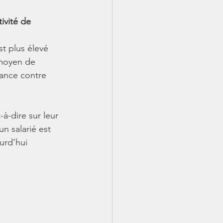
ivité de 
t plus élevé 
 moyen de 
rance contre 
à-dire sur leur 
n salarié est 
urd’hui 