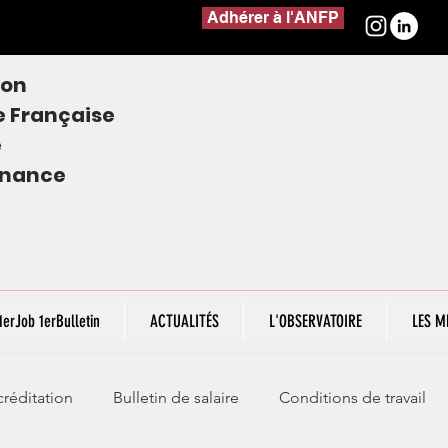
Adhérer à l'ANFP
ion
e
Française
e
finance
1erJob 1erBulletin
ACTUALITÉS
L'OBSERVATOIRE
LES M
réditation
Bulletin de salaire
Conditions de travail