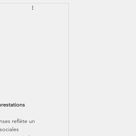
EWSLETTER
S - IJSS
prestations 
ses reflète un 
sociales 