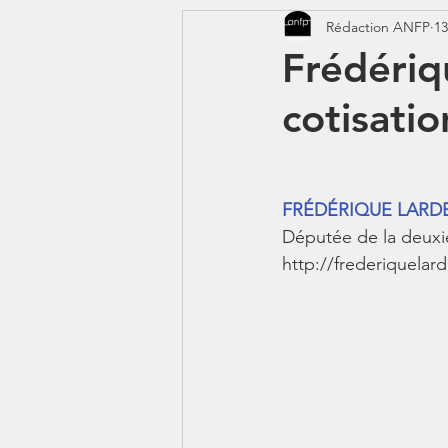
Rédaction ANFP
13
CORONAVIRUS - COVID 19
Frédériq
cotisatio
Jeunes - 1erJob1erBP
DS
FRÉDÉRIQUE LARD
Députée de la deuxi
http://frederiquelar