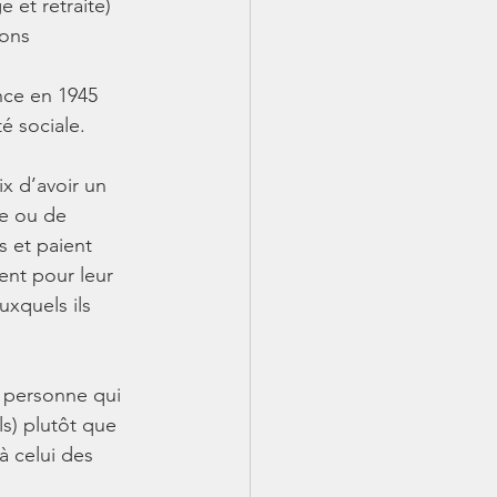
 et retraite) 
ons 
ance en 1945 
é sociale. 
ix d’avoir un 
e ou de 
s et paient 
ent pour leur 
xquels ils 
e personne qui 
ls) plutôt que 
à celui des 