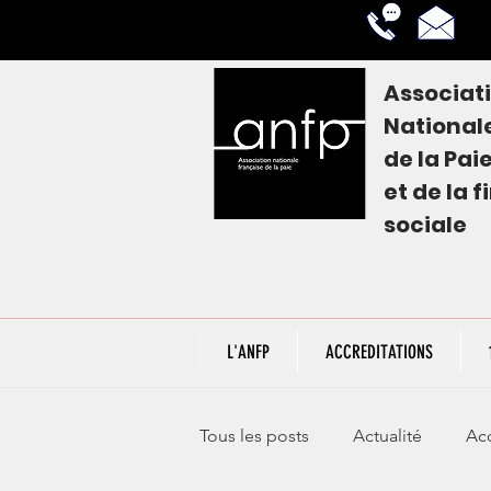
Associat
National
de la
Pai
et de la 
sociale
L'ANFP
ACCREDITATIONS
Tous les posts
Actualité
Acc