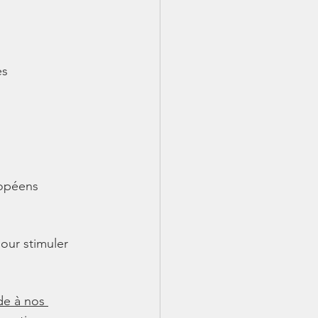
es 
ropéens 
pour stimuler 
de à nos 