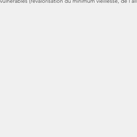
 vulnérables (revalorisation du minimum vieillesse, de l’al