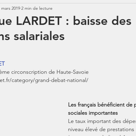
 mars 2019
2 min de lecture
Jurisprudence
Rémunération
COTISATIONS
N
ue LARDET : baisse des
ns salariales
N
BOSS
Contrats aidés
Jours fériés
ABSENCE
ET
ème circonscription de Haute-Savoie
det.fr/category/grand-debat-national/
Les français bénéficient de 
sociales importantes
Le taux important des dépen
niveau élevé de prestations 