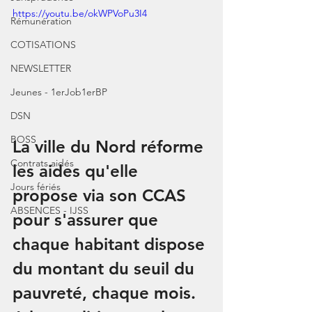
https://youtu.be/okWPVoPu3I4
Rémunération
COTISATIONS
NEWSLETTER
Jeunes - 1erJob1erBP
DSN
BOSS
La ville du Nord réforme 
Contrats aidés
les aides qu'elle 
Jours fériés
propose via son CCAS 
ABSENCES - IJSS
pour s'assurer que 
chaque habitant dispose 
du montant du seuil du 
pauvreté, chaque mois. 