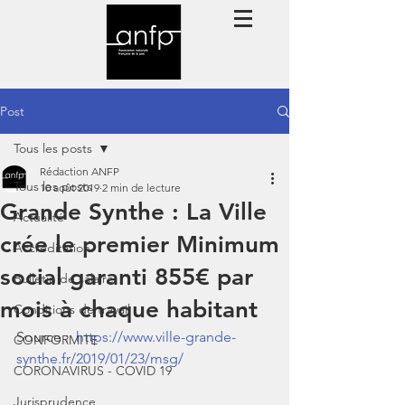
Post
Tous les posts
Rédaction ANFP
Tous les posts
10 août 2019
2 min de lecture
Grande Synthe : La Ville
Actualité
crée le premier Minimum
Accréditation
social garanti 855€ par
Bulletin de salaire
mois à chaque habitant
Conditions de travail
Source :  
https://www.ville-grande-
CONFORMITE
synthe.fr/2019/01/23/msg/
CORONAVIRUS - COVID 19
Jurisprudence