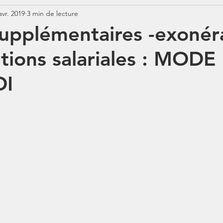
avr. 2019
3 min de lecture
Jurisprudence
Rémunération
COTISATIONS
N
upplémentaires -exonér
ations salariales : MODE
N
BOSS
Contrats aidés
Jours fériés
ABSENCE
OI