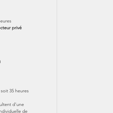
heures 
ecteur privé
 
 soit 35 heures 
sultent d’une 
ndividuelle de 