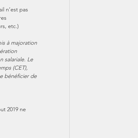
il n’est pas 
res 
rs, etc.)
is à majoration 
ération 
salariale. Le 
emps (CET), 
e bénéficier de 
ut 2019 ne 