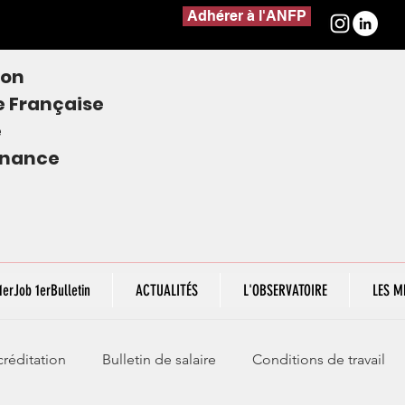
Adhérer à l'ANFP
ion
e
Française
e
finance
1erJob 1erBulletin
ACTUALITÉS
L'OBSERVATOIRE
LES M
réditation
Bulletin de salaire
Conditions de travail