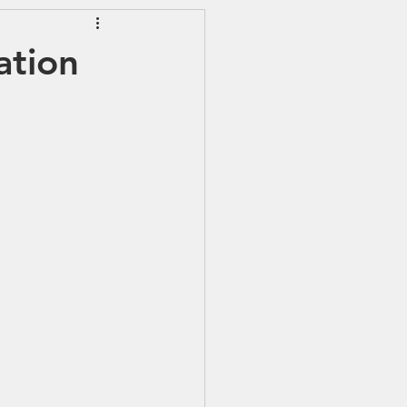
EWSLETTER
ation
S - IJSS