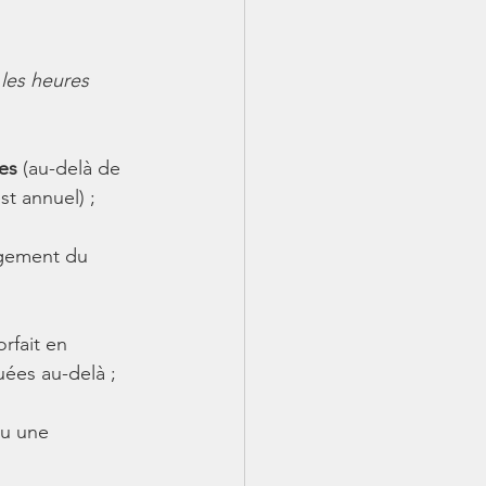
les heures 
res
 (au-delà de 
st annuel) ;
agement du 
rfait en 
uées au-delà ;
lu une 