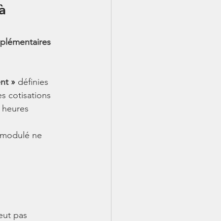
à 
plémentaires
nt »
 définies 
s cotisations 
 heures 
 modulé ne 
eut pas 