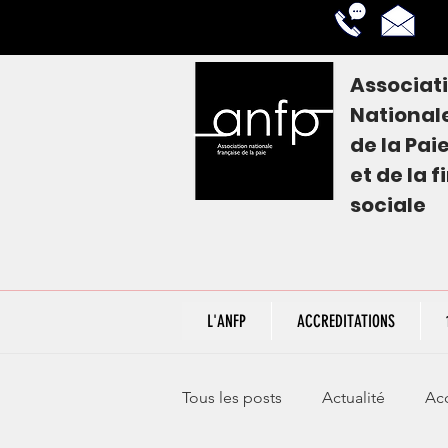
Associat
National
de la
Pai
et de la 
sociale
L'ANFP
ACCREDITATIONS
Tous les posts
Actualité
Acc