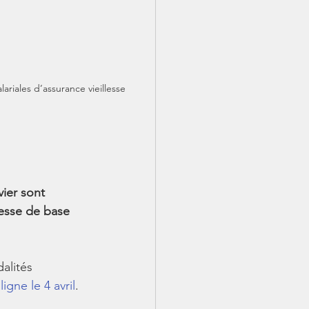
ariales d’assurance vieillesse 
ier sont 
lesse de base 
alités 
igne le 4 avril
.