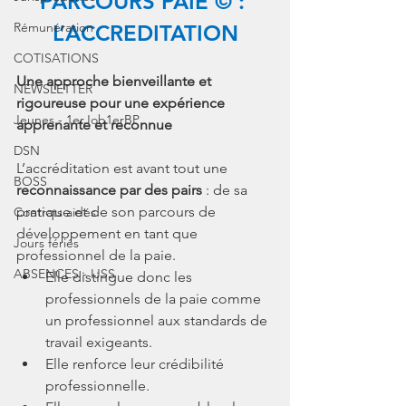
PARCOURS PAIE © : 
Rémunération
L’ACCREDITATION
COTISATIONS
Une approche bienveillante et 
NEWSLETTER
rigoureuse pour une expérience 
Jeunes - 1erJob1erBP
apprenante et reconnue
DSN
L’accréditation est avant tout une 
BOSS
reconnaissance par des pairs
 : de sa 
pratique et de son parcours de 
Contrats aidés
développement en tant que 
Jours fériés
professionnel de la paie.
ABSENCES - IJSS
Elle distingue donc les 
professionnels de la paie comme 
un professionnel aux standards de 
travail exigeants.
Elle renforce leur crédibilité 
professionnelle.