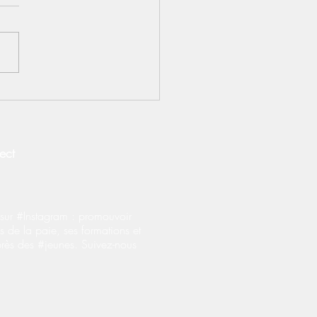
S] Contrats
prentissage : le BOSS
fie les règles
onérations salariales
ect
ur #Instagram : promouvoir
s de la paie, ses formations et
près des #jeunes. Suivez-nous