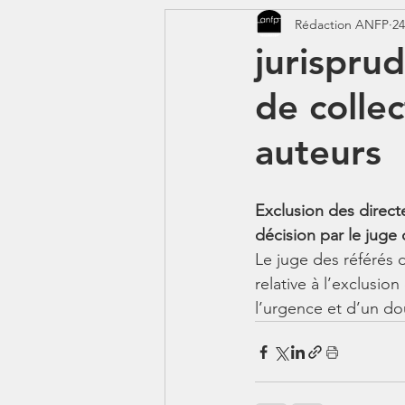
Rédaction ANFP
24
CORONAVIRUS - COVID 19
jurispru
de collec
Jeunes - 1erJob1erBP
DS
auteurs
Exclusion des direct
décision par le juge 
Le juge des référés d
relative à l’exclusio
l’urgence et d’un do