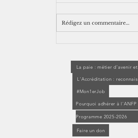
Rédigez un commentaire...
[jurisprudence] Séjour à
l'étranger pendant un arrêt
maladie : les IJSS peuvent
être suspendues
La paie : métier d'avenir e
L'Accréditation : reconnai
#Mon1erJob
Pourquoi adhérer à l'ANFP
Programme 2025-2026
Faire un don