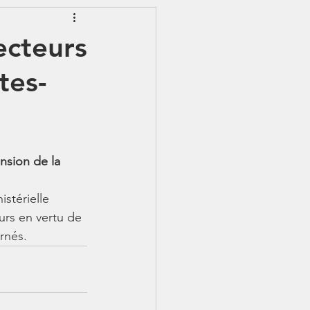
EWSLETTER
ecteurs
tes-
S - IJSS
nsion de la 
stérielle 
urs en vertu de 
rnés.