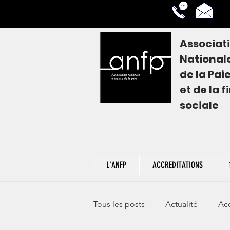
Associat
National
de la
Pai
et de la 
sociale
L'ANFP
ACCREDITATIONS
Tous les posts
Actualité
Acc