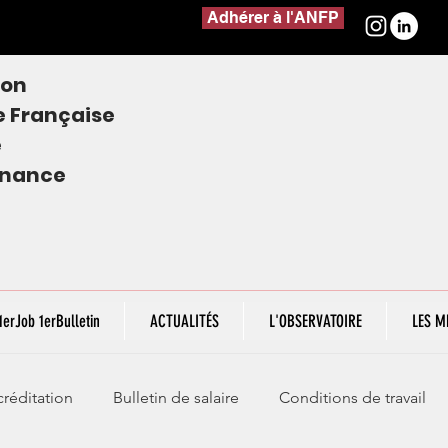
Adhérer à l'ANFP
ion
e
Française
e
finance
1erJob 1erBulletin
ACTUALITÉS
L'OBSERVATOIRE
LES M
réditation
Bulletin de salaire
Conditions de travail