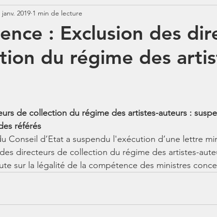
 janv. 2019
1 min de lecture
Jurisprudence
Rémunération
COTISATIONS
N
dence : Exclusion des dir
tion du régime des artis
N
BOSS
Contrats aidés
Jours fériés
ABSENCE
eurs de collection du régime des artistes-auteurs : suspe
des référés
u Conseil d’Etat a suspendu l'exécution d’une lettre mini
n des directeurs de collection du régime des artistes-aute
ute sur la légalité de la compétence des ministres conce