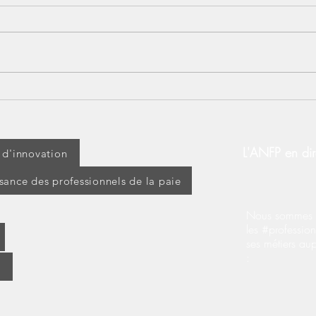
Lundi 14 juillet : jour férié
[BOS
ou travaillé ? Découvrez vos
d’ap
droits !
modi
d’ex
L'ANFP en dir
t d'innovation
ssance des professionnels de la paie
Nous sommes s
les #profession
ses métiers au
: