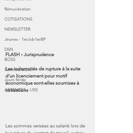
Rémunération
COTISATIONS
NEWSLETTER
Jeunes - 1erJob1erBP
DSN
FLASH › Jurisprudence
BOSS
Les indemnités de rupture à la suite 
Contrats aidés
d'un licenciement pour motif 
Jours fériés
économique sont-elles soumises à 
ABSENCES - IJSS
cotisations
Les sommes versées au salarié lors de 
la rupture du contrat de travail, autres 