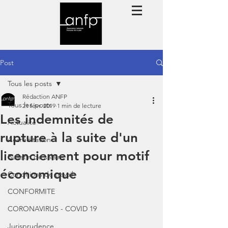
Post
Tous les posts
Rédaction ANFP
Tous les posts
21 févr. 2019
1 min de lecture
Les indemnités de
Actualité
rupture à la suite d'un
Accréditation
licenciement pour motif
Bulletin de salaire
économique
Conditions de travail
CONFORMITE
CORONAVIRUS - COVID 19
Jurisprudence