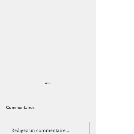
Commentaires
Rédigez un commentaire...
[Jurisprudence] Frais
[Jurisprudence] 