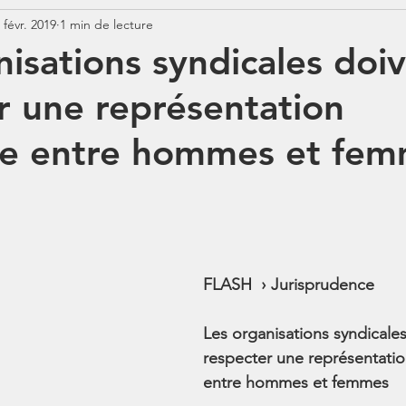
 févr. 2019
1 min de lecture
Jurisprudence
Rémunération
COTISATIONS
N
nisations syndicales doi
r une représentation
N
BOSS
Contrats aidés
Jours fériés
ABSENCE
ée entre hommes et fe
FLASH  › Jurisprudence
Les organisations syndicales
respecter une représentatio
entre hommes et femmes