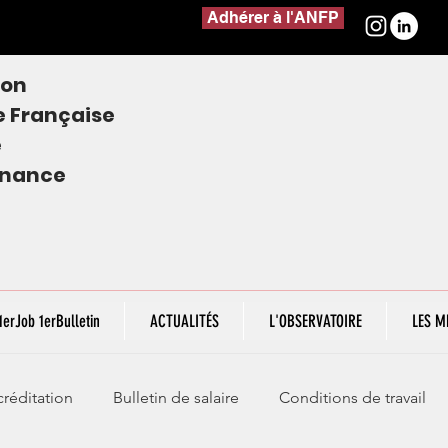
Adhérer à l'ANFP
ion
e
Française
e
finance
1erJob 1erBulletin
ACTUALITÉS
L'OBSERVATOIRE
LES M
réditation
Bulletin de salaire
Conditions de travail