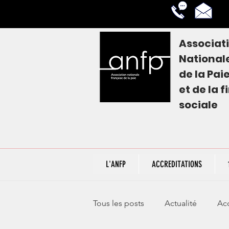
Associat
National
de la
Pai
et de la 
sociale
L'ANFP
ACCREDITATIONS
Tous les posts
Actualité
Acc