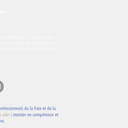
ect
ur #Instagram : promouvoir
s de la paie, ses formations et
près des #jeunes. Suivez-nous
rofessionnels de la Paie et de la
s aider à
monter en compétence et
re.