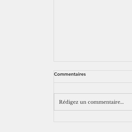
Commentaires
Rédigez un commentaire...
[jurisprudence] Séjour à
l'étranger pendant un arrêt