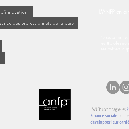
forfaitaires
L'ANFP en dir
t d'innovation
ssance des professionnels de la paie
Nous sommes s
les #profession
ses métiers au
:
L'ANFP accompagne les
P
Finance sociale
pour le
développer leur carriè