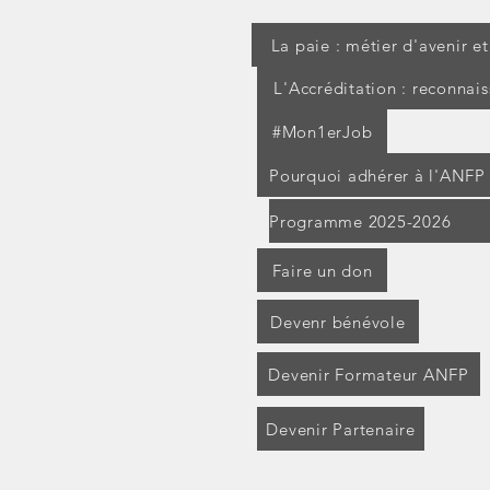
maladie : les IJSS peuvent
être suspendues
La paie : métier d'avenir e
L'Accréditation : reconnai
#Mon1erJob
Pourquoi adhérer à l'ANFP
Programme 2025-2026
Faire un don
Devenr bénévole
Devenir Formateur ANFP
Devenir Partenaire