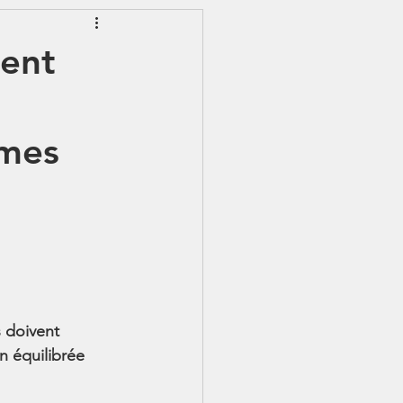
EWSLETTER
vent
S - IJSS
mmes
 doivent 
n équilibrée 