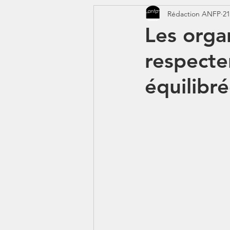
Rédaction ANFP
21
CORONAVIRUS - COVID 19
Les orga
respecte
Jeunes - 1erJob1erBP
DS
équilibr