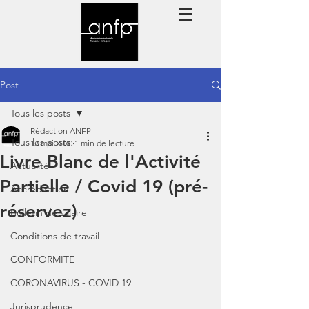
Post
Tous les posts
Rédaction ANFP
Tous les posts
13 mai 2020
1 min de lecture
Livre Blanc de l'Activité
Actualité
Partielle / Covid 19 (pré-
Accréditation
réservez)
Bulletin de salaire
Conditions de travail
CONFORMITE
CORONAVIRUS - COVID 19
Jurisprudence