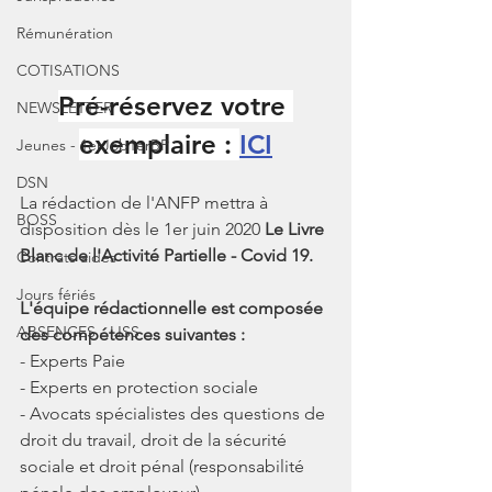
Rémunération
COTISATIONS
Pré-réservez votre 
NEWSLETTER
exemplaire : 
ICI
Jeunes - 1erJob1erBP
DSN
La rédaction de l'ANFP mettra à 
BOSS
disposition dès le 1er juin 2020 
Le Livre 
Blanc de l'Activité Partielle - Covid 19. 
Contrats aidés
Jours fériés
L'équipe rédactionnelle est composée 
ABSENCES - IJSS
des compétences suivantes : 
- Experts Paie
- Experts en protection sociale
- Avocats spécialistes des questions de 
droit du travail, droit de la sécurité 
sociale et droit pénal (responsabilité 