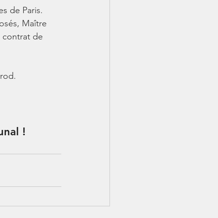
s de Paris. 
osés, Maître 
n contrat de 
rod.
unal !