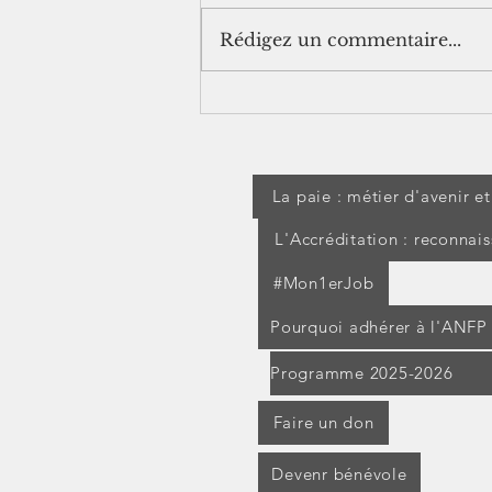
Rédigez un commentaire...
[Jurisprudence] Frais
professionnels : IK
forfaitaires
La paie : métier d'avenir e
L'Accréditation : reconnai
#Mon1erJob
Pourquoi adhérer à l'ANFP
Programme 2025-2026
Faire un don
Devenr bénévole