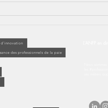
[CONGÉS PAYÉS] Le silence
Les 
vaut acceptation
pas 
L'ANFP en dir
t d'innovation
ssance des professionnels de la paie
Nous sommes s
les #profession
ses métiers au
: