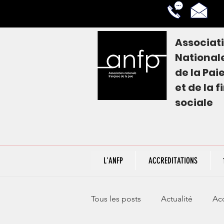
Associat
National
de la
Pai
et de la 
sociale
L'ANFP
ACCREDITATIONS
Tous les posts
Actualité
Acc