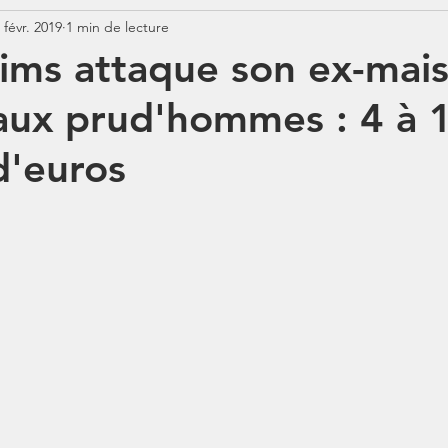
 févr. 2019
1 min de lecture
Jurisprudence
Rémunération
COTISATIONS
N
ims attaque son ex-mai
aux prud'hommes : 4 à 
N
BOSS
Contrats aidés
Jours fériés
ABSENCE
d'euros