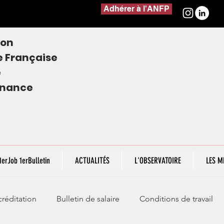
Adhérer à l'ANFP
ion
e
Française
e
finance
1erJob 1erBulletin
ACTUALITÉS
L'OBSERVATOIRE
LES M
réditation
Bulletin de salaire
Conditions de travail