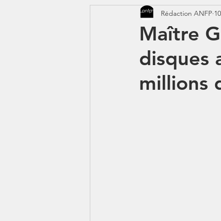
Rédaction ANFP
10
CORONAVIRUS - COVID 19
Maître G
disques 
Jeunes - 1erJob1erBP
DS
millions 