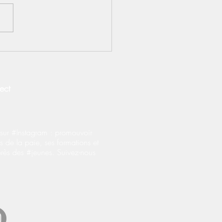
"clicwalkers" ne sont
des salariés
ect
ur #Instagram : promouvoir
s de la paie, ses formations et
près des #jeunes. Suivez-nous