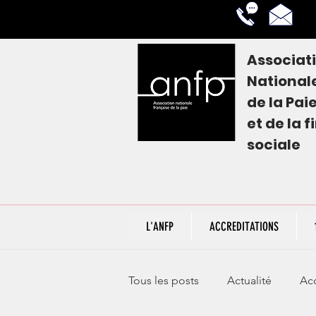
Associat
National
de la
Pai
et de la 
sociale
L'ANFP
ACCREDITATIONS
Tous les posts
Actualité
Acc