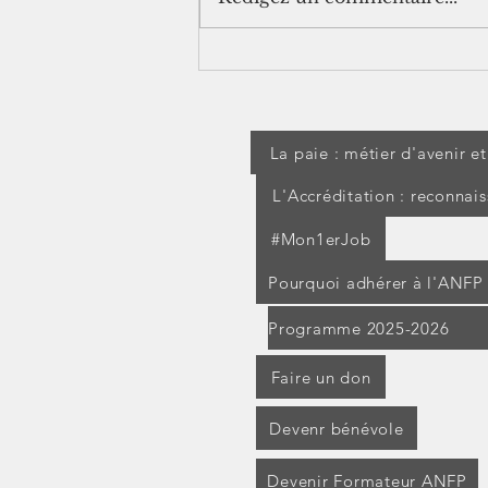
[jurisprudence] Séjour à
l'étranger pendant un arrêt
maladie : les IJSS peuvent
être suspendues
La paie : métier d'avenir e
L'Accréditation : reconnai
#Mon1erJob
Pourquoi adhérer à l'ANFP
Programme 2025-2026
Faire un don
Devenr bénévole
Devenir Formateur ANFP