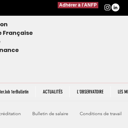
Adhérer à l'ANFP
ion
e
Française
e
finance
1erJob 1erBulletin
ACTUALITÉS
L'OBSERVATOIRE
LES M
réditation
Bulletin de salaire
Conditions de travail