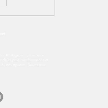
S] Contrats
prentissage : le BOSS
fie les règles
onérations salariales
ect
ur #Instagram : promouvoir
s de la paie, ses formations et
près des #jeunes. Suivez-nous