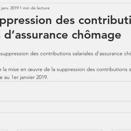
 janv. 2019
1 min de lecture
Jurisprudence
Rémunération
COTISATIONS
N
uppression des contribut
es d’assurance chômage
N
BOSS
Contrats aidés
Jours fériés
ABSENCE
suppression des contributions salariales d’assurance c
le la mise en œuvre de la suppression des contributions sa
au 1er janvier 2019.