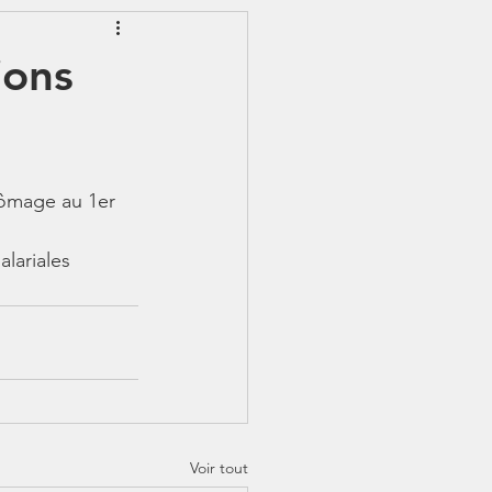
EWSLETTER
ions
S - IJSS
hômage au 1er 
lariales 
Voir tout