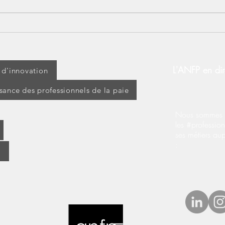
Lundi 14 juillet : jour férié
[BOS
ou travaillé ? Découvrez vos
d’ap
droits !
modi
d’ex
L'ANFP en dir
t d'innovation
ssance des professionnels de la paie
Nous sommes s
les #profession
ses métiers au
: