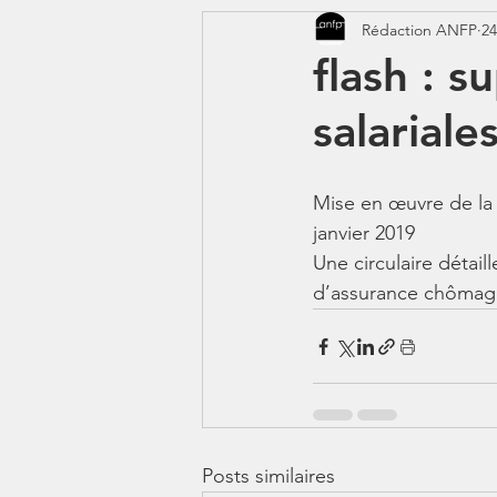
Rédaction ANFP
24
CORONAVIRUS - COVID 19
flash : s
salarial
Jeunes - 1erJob1erBP
DS
Mise en œuvre de la 
janvier 2019
Une circulaire détail
d’assurance chômage 
Posts similaires