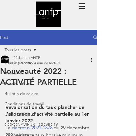
Post
Tous les posts
Rédaction ANFP
Tous les posts
25 janv. 2022
4 min de lecture
Nouveauté 2022 :
Actualité
ACTIVITÉ PARTIELLE
Accréditation
Bulletin de salaire
Conditions de travail
Revalorisation du taux plancher de 
l’allocation d’activité partielle au 1er 
CONFORMITE
janvier 2022
CORONAVIRUS - COVID 19
Le 
décret n°2021-1878
 du 29 décembre 
Jurisprudence
2021 ajuste le taux horaire minimum 