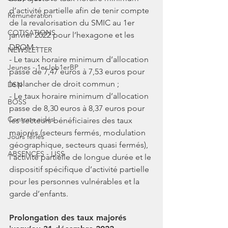
d’activité partielle afin de tenir compte 
Rémunération
de la revalorisation du SMIC au 1er 
COTISATIONS
janvier 2022 pour l’hexagone et les 
DROM :
NEWSLETTER
- Le taux horaire minimum d’allocation 
Jeunes - 1erJob1erBP
passe de 7,47 euros à 7,53 euros pour 
le plancher de droit commun ;
DSN
- Le taux horaire minimum d’allocation 
BOSS
passe de 8,30 euros à 8,37 euros pour 
Contrats aidés
les secteurs bénéficiaires des taux 
majorés (secteurs fermés, modulation 
Jours fériés
géographique, secteurs quasi fermés), 
ABSENCES - IJSS
l’activité partielle de longue durée et le 
dispositif spécifique d’activité partielle 
pour les personnes vulnérables et la 
garde d’enfants.
Prolongation des taux majorés 