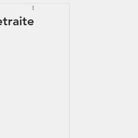
EWSLETTER
traite
S - IJSS