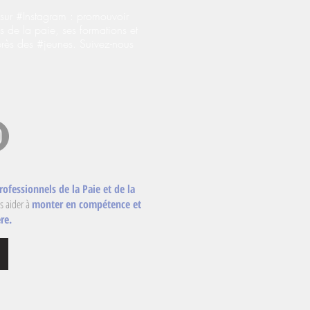
ur #Instagram : promouvoir
s de la paie, ses formations et
près des #jeunes. Suivez-nous
rofessionnels de la Paie et de la
s aider à
monter en compétence et
re.