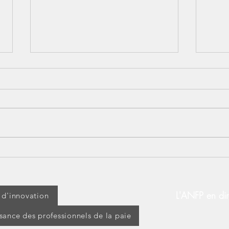
Lundi 14 juillet : jour férié
[BOS
ou travaillé ? Découvrez vos
d’ap
droits !
modi
d’ex
L'ANFP en dir
t d'innovation
ssance des professionnels de la paie