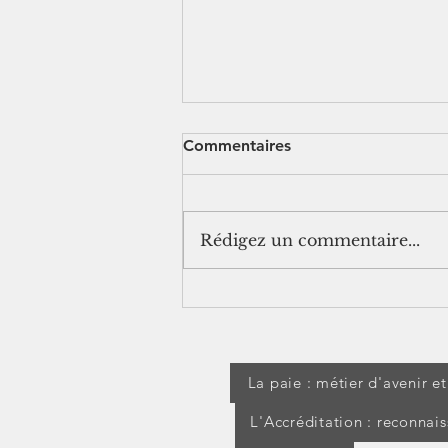
Commentaires
Rédigez un commentaire...
[jurisprudence] Séjour à
l'étranger pendant un arrêt
maladie : les IJSS peuvent
être suspendues
La paie : métier d'avenir e
L'Accréditation : reconnai