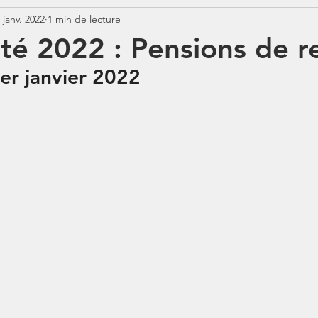
 janv. 2022
1 min de lecture
Jurisprudence
Rémunération
COTISATIONS
N
é 2022 : Pensions de re
er janvier 2022
N
BOSS
Contrats aidés
Jours fériés
ABSENCE