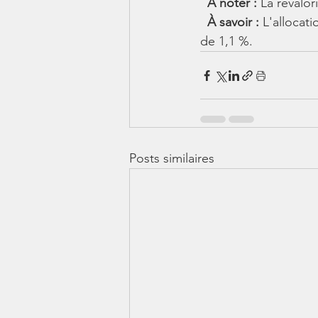
À noter : 
La revalor
À savoir : 
L'allocat
de 1,1 %.
Posts similaires