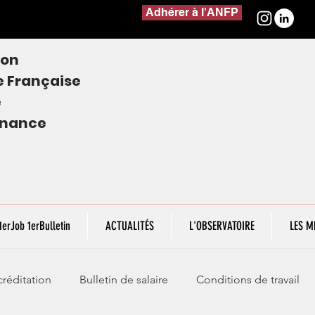
Adhérer à l'ANFP
ion
e
Française
e
finance
1erJob 1erBulletin
ACTUALITÉS
L'OBSERVATOIRE
LES M
réditation
Bulletin de salaire
Conditions de travail