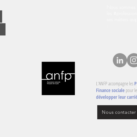
Nous sommes s
les #profession
ses métiers au
:
L'ANFP accompagne les
P
Finance sociale
pour le
développer leur carriè
Nous contacter