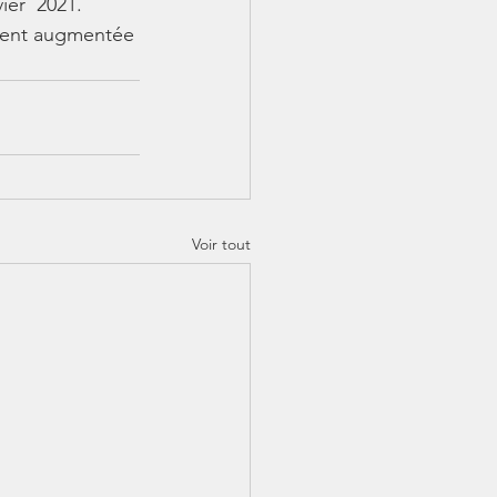
ier  2021.
ement augmentée 
Voir tout