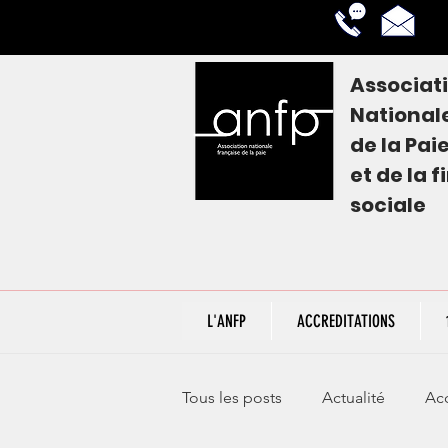
Associat
National
de la
Pai
et de la 
sociale
L'ANFP
ACCREDITATIONS
Tous les posts
Actualité
Acc