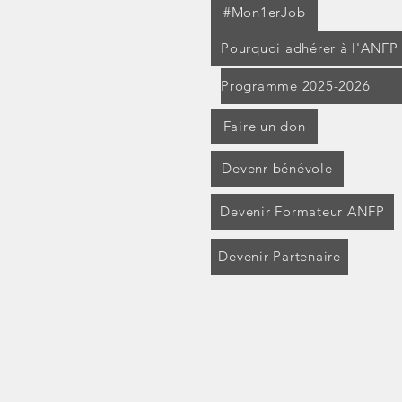
#Mon1erJob
Pourquoi adhérer à l'ANFP
Programme 2025-2026
Faire un don
Devenr bénévole
Devenir Formateur ANFP
Devenir Partenaire