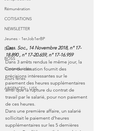
Rémunération
COTISATIONS
NEWSLETTER
Jeunes - 1erJob1erBP
Cass. Soc., 14 Novembre 2018, n° 17-
DSN
18.890 , n° 17-20.659, n° 17-16.959
BOSS
Dans 3 arrêts rendus le même jour, la 
Contrats aidés
Cour de cassation fournit des 
précisions intéressantes sur le 
Jours fériés
paiement des heures supplémentaires 
ABSENCES - IJSS
ainsi que la rupture du contrat de 
travail par le salarié, pour non paiement 
de ces heures.
Dans une première affaire, un salarié 
sollicitait le paiement d’heures 
supplémentaires sur les 5 dernières 