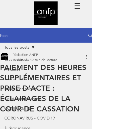
Post
Tous les posts
Rédaction ANFP
Tous les posts
10 déc. 2018
2 min de lecture
PAIEMENT DES HEURES
Actualité
SUPPLÉMENTAIRES ET
Accréditation
PRISE D’ACTE :
Bulletin de salaire
ÉCLAIRAGES DE LA
Conditions de travail
COUR DE CASSATION
CONFORMITE
CORONAVIRUS - COVID 19
Jurisprudence