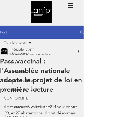
Post
Tous les posts
Rédaction ANFP
Tous les posts
6 janv. 2022
1 min de lecture
Pass vaccinal :
Actualité
l'Assemblée nationale
Accréditation
adopte le projet de loi en
Bulletin de salaire
première lecture
Conditions de travail
CONFORMITE
Le texte a été validé par 214 voix contre 
CORONAVIRUS - COVID 19
93, et 27 abstentions. Il doit désormais 
Jurisprudence