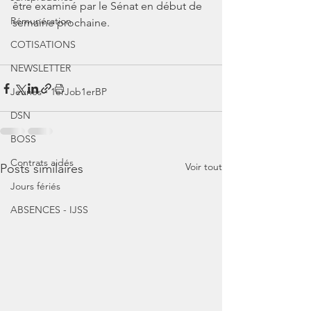
être examiné par le Sénat en début de 
Rémunération
semaine prochaine.
COTISATIONS
NEWSLETTER
Jeunes - 1erJob1erBP
DSN
BOSS
Contrats aidés
Voir tout
Posts similaires
Jours fériés
ABSENCES - IJSS