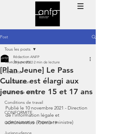
Post
Tous les posts
Rédaction ANFP
Tous les posts
25 janv. 2022
2 min de lecture
[Plan Jeune] Le Pass
Actualité
Culture est élargi aux
Accréditation
jeunes entre 15 et 17 ans
Bulletin de salaire
Conditions de travail
Publié le 10 novembre 2021 - Direction 
CONFORMITE
de l'information légale et 
administrative (Premier ministre)
CORONAVIRUS - COVID 19
Jurisprudence