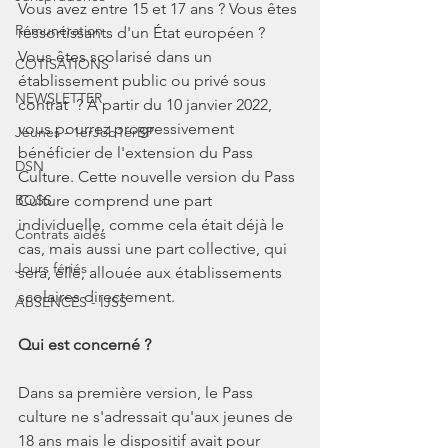
Vous avez entre 15 et 17 ans ? Vous êtes 
Rémunération
ressortissants d'un État européen ? 
Vous êtes scolarisé dans un 
COTISATIONS
établissement public ou privé sous 
NEWSLETTER
contrat  ? À partir du 10 janvier 2022, 
vous pourrez progressivement 
Jeunes - 1erJob1erBP
bénéficier de l'extension du Pass 
DSN
Culture. Cette nouvelle version du Pass 
BOSS
Culture comprend une part 
individuelle, comme cela était déjà le 
Contrats aidés
cas, mais aussi une part collective, qui 
Jours fériés
sera, elle, allouée aux établissements 
scolaires directement.
ABSENCES - IJSS
Qui est concerné ?
Dans sa première version, le Pass 
culture ne s'adressait qu'aux jeunes de 
18 ans mais le dispositif avait pour 